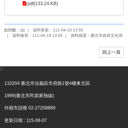
業
pdf(133.24 KB)
務
項
目
點閱數：
資料更新：111-04-19 13:55
58
臺
資料檢視：111-04-19 13:55
資料維護：臺北市政府文化局
北
藝
文
回上一頁
空
間
:::
歷
年
110204 臺北市信義區市府路1號4樓東北區
文
化
1999(臺北市民當家熱線)
節
慶
外縣市請撥 02-27208889
廉
更新日期
115-08-07
政
專