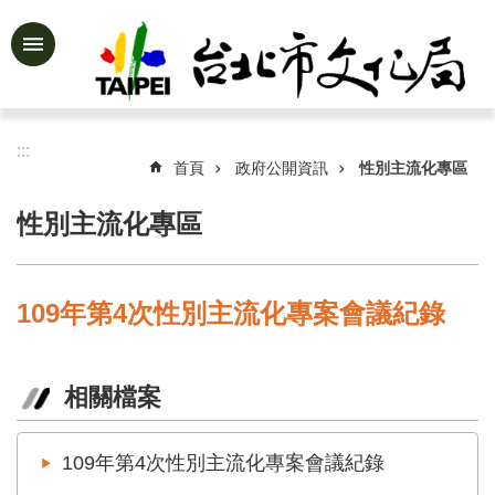
跳到主要內容區塊
進
階
搜
尋
:::
首頁
政府公開資訊
性別主流化專區
性別主流化專區
公
告
資
109年第4次性別主流化專案會議紀錄
訊
認
識
相關檔案
文
化
局
109年第4次性別主流化專案會議紀錄