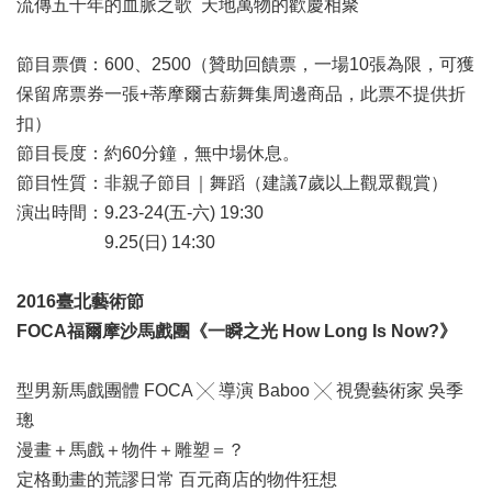
流傳五千年的血脈之歌 天地萬物的歡慶相聚
節目票價：600、2500（贊助回饋票，一場10張為限，可獲
保留席票券一張+蒂摩爾古薪舞集周邊商品，此票不提供折
扣）
節目長度：約60分鐘，無中場休息。
節目性質：非親子節目｜舞蹈（建議7歲以上觀眾觀賞）
演出時間：9.23-24(五-六) 19:30
9.25(日) 14:30
2016臺北藝術節
FOCA福爾摩沙馬戲團《一瞬之光 How Long Is Now?》
型男新馬戲團體 FOCA ╳ 導演 Baboo ╳ 視覺藝術家 吳季
璁
漫畫＋馬戲＋物件＋雕塑＝？
定格動畫的荒謬日常 百元商店的物件狂想