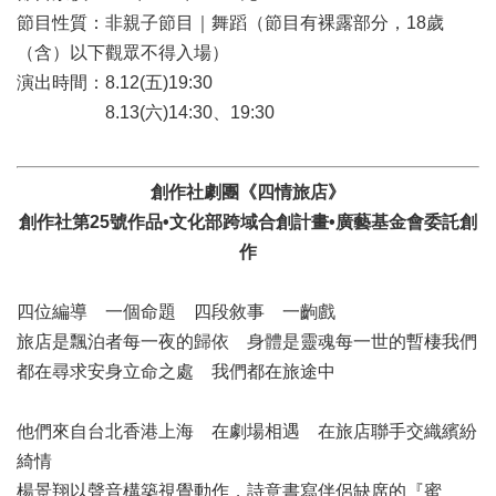
訊
節目性質：非親子節目｜舞蹈（節目有裸露部分，18歲
（含）以下觀眾不得入場）
聯
演出時間：8.12(五)19:30
絡
資
8.13(六)14:30、19:30
訊
影
創作社劇團《四情旅店》
音
創作社第25號作品•文化部跨域合創計畫•廣藝基金會委託創
專
區
作
四位編導 一個命題 四段敘事 一齣戲
回
首
旅店是飄泊者每一夜的歸依 身體是靈魂每一世的暫棲我們
頁
都在尋求安身立命之處 我們都在旅途中
網
他們來自台北香港上海 在劇場相遇 在旅店聯手交織繽紛
站
導
綺情
覽
楊景翔以聲音構築視覺動作，詩意書寫伴侶缺席的『蜜