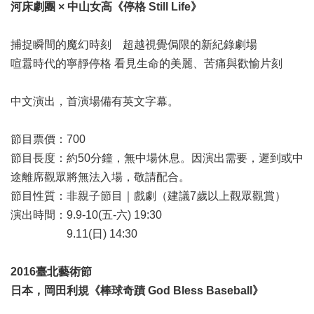
河床劇團 × 中山女高《停格 Still Life》
捕捉瞬間的魔幻時刻 超越視覺侷限的新紀錄劇場
喧囂時代的寧靜停格 看見生命的美麗、苦痛與歡愉片刻
中文演出，首演場備有英文字幕。
節目票價：700
節目長度：約50分鐘，無中場休息。因演出需要，遲到或中
途離席觀眾將無法入場，敬請配合。
節目性質：非親子節目｜戲劇（建議7歲以上觀眾觀賞）
演出時間：9.9-10(五-六) 19:30
9.11(日) 14:30
2016臺北藝術節
日本，岡田利規《棒球奇蹟 God Bless Baseball》