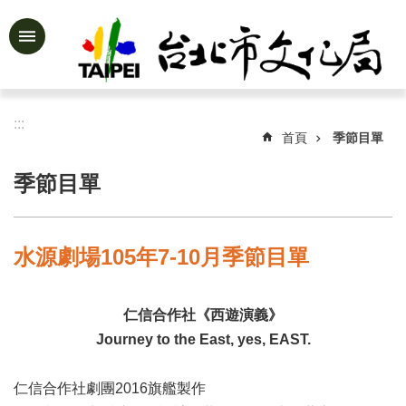
跳到主要內容區塊
進
階
搜
尋
:::
首頁
季節目單
季節目單
公
告
資
水源劇場105年7-10月季節目單
訊
認
仁信合作社《西遊演義》
識
文
Journey to the East, yes, EAST.
化
局
仁信合作社劇團2016旗艦製作