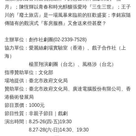
月』；陳恆輝以青春和時光醇釀張愛玲『三生三世』；王子
陳
情
川的『廢土旅店』是一場風暴來臨前的狂歡盛宴；李銘宸隨
系
傳隨有的觀演式『客房服務』又會送來些甚麼？
統
主辦單位：創作社劇團(02-2339-7528)
雙
語
協力單位：愛麗絲劇場實驗室（香港）、戲子合作社（上
詞
海）
彙
楊景翔演劇團（台北）、風格涉（台北）
台
指導贊助單位：文化部
北
場地提供：臺北市政府文化局
通
贊助單位：臺北市政府文化局、廣達電腦股份有限公司、香
港藝術發展局
English
節目票價：1000元
易
節目性質：非親子節目｜戲劇
讀
演出時間：8.25-26(四-五)19:30
專
區
8.27-28(六-日)14:30、19:30