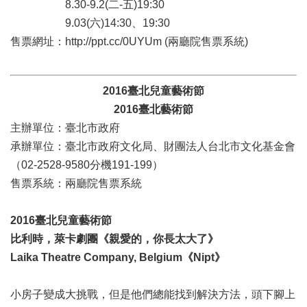
8.30-9.2(二-五)19:30
廉
9.03(六)14:30、19:30
政
平
售票網址：http://ppt.cc/0UYUm (兩廳院售票系統)
臺
專
區
2016臺北兒童藝術節
2016臺北藝術節
常
見
主辦單位：臺北市政府
問
承辦單位：臺北市政府文化局、財團法人台北市文化基金會
答
（02-2528-9580分機191-199）
售票系統：兩廳院售票系統
臺
北
市
2016臺北兒童藝術節
政
比利時，萊卡劇團《親愛的，你長太大了》
府
Laika Theatre Company, Belgium《Nipt》
政
府
小房子變成大挑戰，但是他們總能找到解決方法，頭下腳上
公