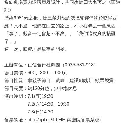
業
集結劇場實力派演員及設計，共同改編四大名著之《西遊
務
記》
項
歷經9981難之後，唐三藏與他的妖怪夥伴們終於取得西
目
經！只不過，他們在回去的路上，不小心弄丟一個東西…
臺
「糗了。觀音一定會超～不爽。」「我們這次真的搞砸
北
了。」
藝
這一次，回程才是故事的開始。
文
空
間
主辦單位：仁信合作社劇團（0935-581-918）
節目票價：600、800、1000元
歷
節目性質：非親子節目｜戲劇（建議6歲以上觀眾觀賞）
年
文
節目長度：約120分鐘，無中場休息
化
演出時間：7.1(五)19:30
節
7.2(六)14:30、19:30
慶
7.3(日)14:30
廉
售票網址：http://ppt.cc/4rhHE(兩廳院售票系統)
政
專