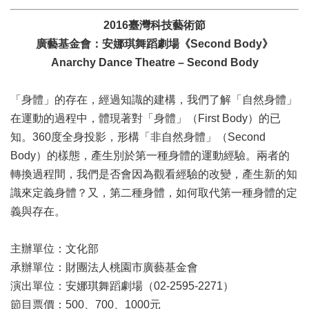
區
2016臺灣科技藝術節
珍
廣藝基金會：安娜琪舞蹈劇場《Second Body》
貴
Anarchy Dance Theatre – Second Body
文
化
「身體」的存在，經過知識的建構，我們了解「自然身體」
資
源
在運動的過程中，體現著對「身體」（First Body）的已
知。360度全身投影，形構「非自然身體」（Second
補
Body）的樣態，產生別於第一種身體的運動經驗。兩者的
助/
申
轉換過程間，我們是否會因為觀看經驗的改變，產生新的知
請
識來定義身體？又，第二種身體，如何取代第一種身體的定
案
義與存在。
件
政
主辦單位：文化部
府
承辦單位：財團法人桃園市廣藝基金會
公
演出單位：安娜琪舞蹈劇場（02-2595-2271）
開
資
節目票價：500、700、1000元