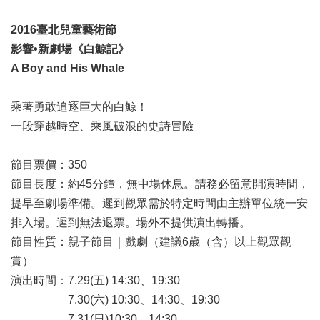
2016臺北兒童藝術節
影響•新劇場《白鯨記》
A Boy and His Whale
乘著勇敢追逐巨大的白鯨！
一段穿越時空、乘風破浪的史詩冒險
節目票價：350
節目長度：約45分鐘，無中場休息。請務必留意開演時間，
提早至劇場準備。遲到觀眾需於特定時間由主辦單位統一安
排入場。遲到無法退票。場外不提供演出轉播。
節目性質：親子節目｜戲劇（建議6歲（含）以上觀眾觀
賞）
演出時間：7.29(五) 14:30、19:30
7.30(六) 10:30、14:30、19:30
7.31(日)10:30、14:30