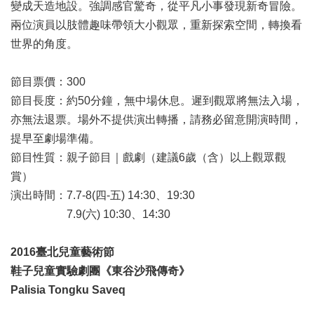
變成天造地設。強調感官驚奇，從平凡小事發現新奇冒險。
開
兩位演員以肢體趣味帶領大小觀眾，重新探索空間，轉換看
資
訊
世界的角度。
著
節目票價：300
作
節目長度：約50分鐘，無中場休息。遲到觀眾將無法入場，
權
聲
亦無法退票。場外不提供演出轉播，請務必留意開演時間，
明
提早至劇場準備。
節目性質：親子節目｜戲劇（建議6歲（含）以上觀眾觀
隱
私
賞）
權
演出時間：7.7-8(四-五) 14:30、19:30
保
7.9(六) 10:30、14:30
護
政
策
2016臺北兒童藝術節
鞋子兒童實驗劇團《東谷沙飛傳奇》
資
Palisia Tongku Saveq
訊
安