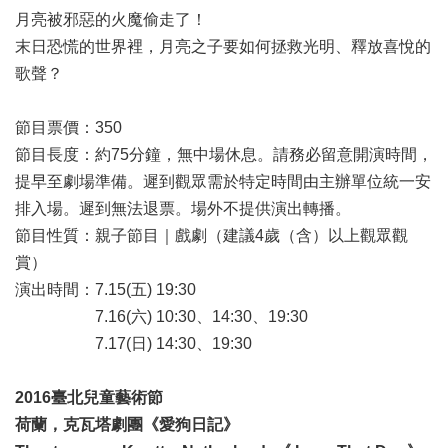
全
月亮被邪惡的火魔偷走了！
政
末日恐慌的世界裡，月亮之子要如何拯救光明、釋放喜悅的
策
歌聲？
政
府
節目票價：350
網
節目長度：約75分鐘，無中場休息。請務必留意開演時間，
站
資
提早至劇場準備。遲到觀眾需於特定時間由主辦單位統一安
料
排入場。遲到無法退票。場外不提供演出轉播。
開
節目性質：親子節目｜戲劇（建議4歲（含）以上觀眾觀
放
賞）
宣
告
演出時間：7.15(五) 19:30
7.16(六) 10:30、14:30、19:30
相
7.17(日) 14:30、19:30
關
連
結
2016臺北兒童藝術節
荷蘭，克瓦塔劇團《愛狗日記》