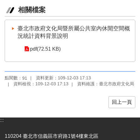
業
相關檔案
務
項
目
臺北市政府文化局暨所屬公共室內休閒空間概
臺
況統計資料背景說明
北
藝
pdf(72.51 KB)
文
空
間
點閱數：
資料更新：109-12-03 17:13
91
歷
資料檢視：109-12-03 17:13
資料維護：臺北市政府文化局
年
文
化
回上一頁
節
慶
:::
廉
政
110204 臺北市信義區市府路1號4樓東北區
專