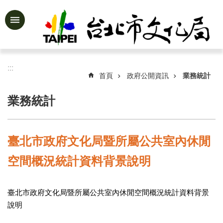
跳到主要內容區塊
進
階
搜
尋
:::
首頁
政府公開資訊
業務統計
業務統計
公
告
資
臺北市政府文化局暨所屬公共室內休閒
訊
空間概況統計資料背景說明
認
識
文
臺北市政府文化局暨所屬公共室內休閒空間概況統計資料背景
化
說明
局