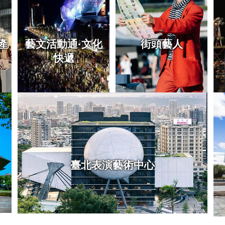
產
藝文活動通·文化
街頭藝人
快遞
臺北表演藝術中心