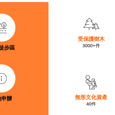
link
受保護樹木
3000+件
徒步區
link
無形文化資產
他申辦