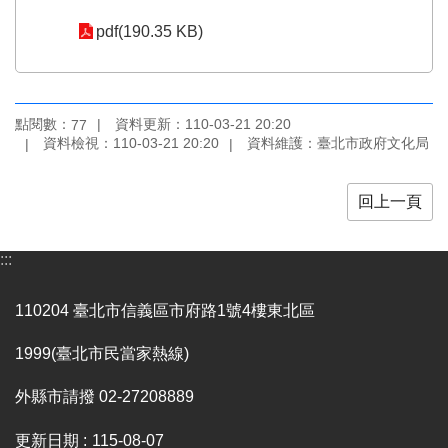
業
務
pdf(190.35 KB)
項
目
臺
點閱數：
資料更新：110-03-21 20:20
77
北
資料檢視：110-03-21 20:20
資料維護：臺北市政府文化局
藝
文
空
回上一頁
間
歷
:::
年
文
110204 臺北市信義區市府路1號4樓東北區
化
節
1999(臺北市民當家熱線)
慶
外縣市請撥 02-27208889
廉
政
更新日期
115-08-07
專