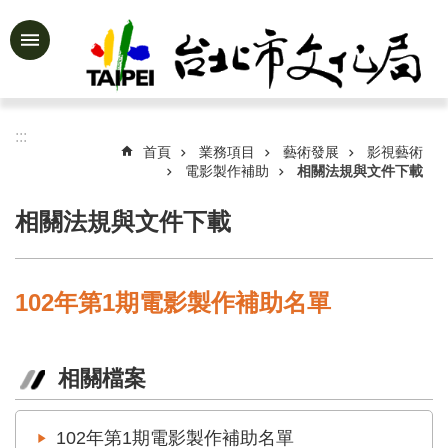
跳到主要內容區塊
進
階
搜
尋
:::
首頁
業務項目
藝術發展
影視藝術
電影製作補助
相關法規與文件下載
相關法規與文件下載
公
告
資
訊
102年第1期電影製作補助名單
認
識
文
相關檔案
化
局
102年第1期電影製作補助名單