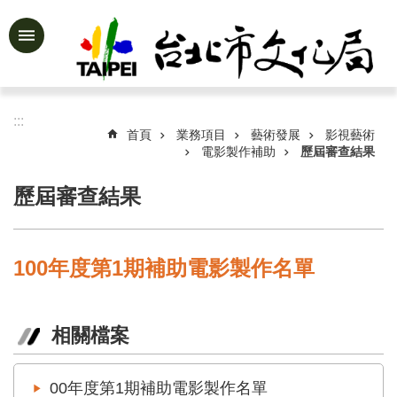
跳到主要內容區塊
進
階
搜
尋
:::
首頁
業務項目
藝術發展
影視藝術
電影製作補助
歷屆審查結果
歷屆審查結果
公
告
資
訊
100年度第1期補助電影製作名單
認
識
文
相關檔案
化
局
00年度第1期補助電影製作名單