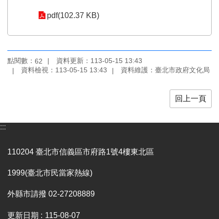
業
務
pdf(102.37 KB)
項
目
臺
點閱數：
資料更新：113-05-15 13:43
62
北
資料檢視：113-05-15 13:43
資料維護：臺北市政府文化局
藝
文
空
回上一頁
間
歷
:::
年
文
110204 臺北市信義區市府路1號4樓東北區
化
節
1999(臺北市民當家熱線)
慶
外縣市請撥 02-27208889
廉
政
更新日期
115-08-07
專