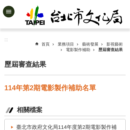
跳到主要內容區塊
進
階
搜
尋
:::
首頁
業務項目
藝術發展
影視藝術
電影製作補助
歷屆審查結果
歷屆審查結果
公
告
資
訊
114年第2期電影製作補助名單
認
識
文
相關檔案
化
局
臺北市政府文化局114年度第2期電影製作補