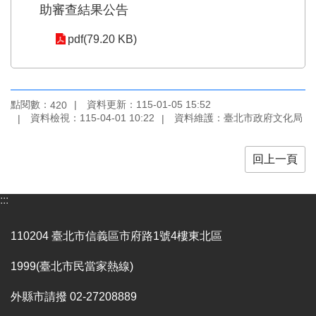
業
助審查結果公告
務
項
pdf(79.20 KB)
目
臺
北
點閱數：
資料更新：115-01-05 15:52
420
藝
資料檢視：115-04-01 10:22
資料維護：臺北市政府文化局
文
空
間
回上一頁
歷
年
:::
文
化
110204 臺北市信義區市府路1號4樓東北區
節
慶
1999(臺北市民當家熱線)
廉
外縣市請撥 02-27208889
政
專