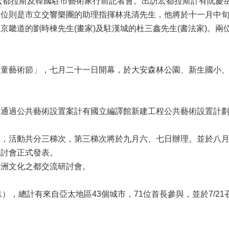
宏都拉斯及韓國駐市藝術家行前記者會。出訪宏都拉斯計有阮慶岳先
一位則是市立交響樂團的助理指揮林兆清先生，他將於十一月中
京畿道的劉時棟先生(畫家)及駐漢城的杜三鑫先生(書法家)。
兒童藝術節」，七月二十一日開幕，於大安森林公園、新生國小
，通過公共藝術設置案計有國立編譯館新建工程公共藝術設置計
動，活動共分三梯次，第三梯次將於九月六、七日辦理。並於八
研討會正式發表。
歐洲文化之都交流研討會。
21），總計有來自亞太地區43個城市，71位首長參與，並於7/