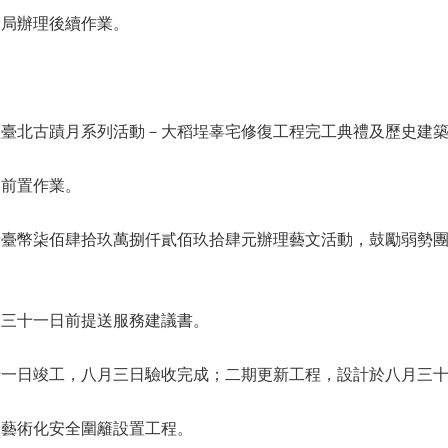
發局辦理後續作業。
理臺北古蹟月系列活動－大稻埕辜宅修復工程完工典禮及歷史建
案前置作業。
新臺幣柒佰肆拾玖萬捌仟貳佰玖拾肆元辦理藝文活動，鼓勵弱勢
月三十一日前提送服務建議書。
十一日竣工，八月三日驗收完成；二期更新工程，設計於八月三
宅藝術化安全圍籬設置工程。