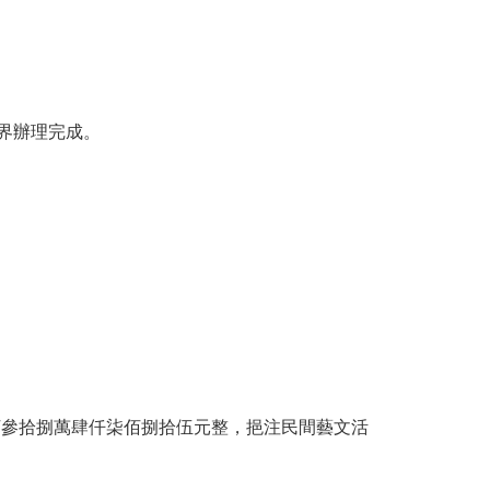
界辦理完成。
佰參拾捌萬肆仟柒佰捌拾伍元整，挹注民間藝文活