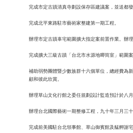
完成市定古蹟清真寺劃設保存區建議案，並送都
完成北平東路駐市藝術家整建第一期工程。
辦理市定古蹟辜宅範圍擴大指定案前置作業。辦
完成擴大三級古蹟「台北市水源地唧筒室」範圍
補助弱勢團體暨少數族群十六個單位，總經費為
顧和彼此欣賞。
辦理草山文化行館之委任規劃設計監造預計於八
辦理台北國際藝術一期整修工程，九十年三月三
完成前美國駐台北領事館、草山御賓館及艋舺謝