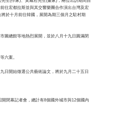
生(作家)、黃藏右先生(畫家)，兩位出訪期間自
旬前往宏都拉斯並與其交響樂團合作演出台灣及宏
兩位將於十月前往韓國，展開為期三個月之駐村期
、市圖總館等地熱烈展開，並於八月十九日圓滿閉
劃等六案。
月九日開始徵選公共藝術論文，將於九月二十五日
21召開閉幕記者會，總計有8個國外城市與12個國內