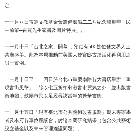
定。
區
珍
十一月八日雷震文教基金會籌備處假二二八紀念館舉辦「民
貴
主前輩─雷震先生家書及圖片特展」。
文
化
資
十一月十日「台北之家」開幕 ，預估有500餘位藝文界人士
源
共襄盛舉。此為本局推動前美國大使官邸古蹟活化再利用之
另一實例。
補
助/
申
十一月十日至二十四日於台北市重慶南路各大書店舉辦「重
請
現書街風華」，除以七五折扣刺激書市買氣之外，並出版書
案
件
街地圖，鼓勵市民以足履尋訪當年的繁華書街。
政
十一月十五日「現有臺北市公共藝術改善規劃」期末專家學
府
者及本府各單位座談會，討論本案研究結果（包含公共藝術
公
開
設立基金以及未來管理維護問題）。
資