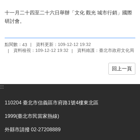
陳
十一月二十四至二十六日舉辦「文化 觀光 城市行銷」國際
情
研討會。
系
統
雙
點閱數：
資料更新：109-12-12 19:32
43
語
資料檢視：109-12-12 19:32
資料維護：臺北市政府文化局
詞
彙
回上一頁
台
北
:::
通
English
110204 臺北市信義區市府路1號4樓東北區
易
1999(臺北市民當家熱線)
讀
專
外縣市請撥 02-27208889
區