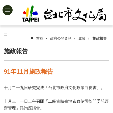
跳到主要內容區塊
進
階
搜
尋
:::
首頁
政府公開資訊
政策
施政報告
施政報告
公
告
資
91年11月施政報告
訊
認
十月二十九日研究完成「台北市政府文化政策白皮書」。
識
文
化
十月三十一日上午召開「二級古蹟臺灣布政使司衙門委託經
局
營管理」諮詢座談會。