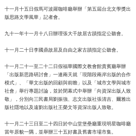
訊
十一月十五日假馬可波羅咖啡廳舉辦「第五屆台北文學獎出
聯
版思路文學風華」記者會。
絡
資
九十一年十一月十八日辦理張大千故居古蹟指定公聽會。
訊
影
十一月二十日李國鼎故居及自由之家古蹟指定公聽會。
音
專
十一月二十一至二十二日假福華國際文教會館貴賓廳舉辦
區
「出版新思路研討會」一連兩天就「現階段兩岸出版的合作
模式」、「華文出版的回顧與前瞻」以及「城市文學與城市
回
社會」舉行專題討論，並於閉幕式中舉辦「向資深出版人致
首
敬」，分別向三民書局劉振強、志文出版社張清吉、爾雅出
頁
版社隱地以及遠劉出版社王榮文等資深出版人致敬。
網
站
十一月二十三日至二十四日於中山堂堡壘廳重現明星咖啡廳
導
覽
當年原貌一隅，並舉辦三十五好書及舊書市場市集。