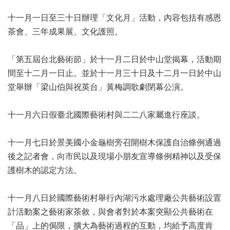
業
務
十一月一日至三十日辦理「文化月」活動，內容包括有感恩
項
茶會、三年成果展、文化護照。
目
臺
「第五屆台北藝術節」於十一月二日於中山堂揭幕，活動期
北
間至十二月一日止。並於十一月三十日及十二月一日於中山
藝
堂舉辦「梁山伯與祝英台」黃梅調歌劇閉幕公演。
文
空
間
十一月六日假臺北國際藝術村與二二八家屬進行座談。
歷
十一月七日於景美國小金龜樹旁召開樹木保護自治條例通過
年
文
後之記者會，向市民以及現場小朋友宣導條例精神以及受保
化
護樹木的認定方法。
節
慶
十一月八日於國際藝術村舉行內湖污水處理廠公共藝術設置
廉
計活動案之藝術家茶敘，與會者對於本案突顯公共藝術在
政
「品」上的侷限，擴大為藝術過程的互動，均給予高度肯
專