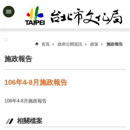
跳到主要內容區塊
進
階
搜
尋
:::
首頁
政府公開資訊
政策
施政報告
施政報告
公
告
資
106年4-8月施政報告
訊
認
106年4-8月施政報告
識
文
化
相關檔案
局