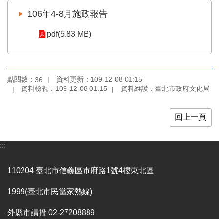
業
106年4-8月施政報告
務
項
pdf(5.83 MB)
目
臺
北
藝
點閱數：
資料更新：109-12-08 01:15
36
文
資料檢視：109-12-08 01:15
資料維護：臺北市政府文化局
空
間
回上一頁
歷
年
:::
文
化
節
110204 臺北市信義區市府路1號4樓東北區
慶
1999(臺北市民當家熱線)
廉
政
外縣市請撥 02-27208889
專