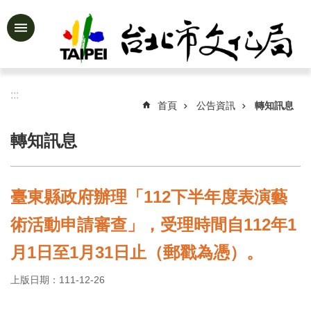
跳到主要內容區塊
進
階
搜
尋
:::
首頁
公告資訊
轉知訊息
轉知訊息
公
告
資
臺東縣政府辦理「112下半年度表演藝
訊
術活動申請審查」，受理時間自112年1
認
識
月1日至1月31日止（郵戳為憑）。
文
化
上版日期：111-12-26
局