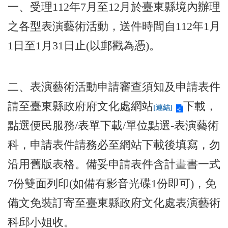
業
一、受理112年7月至12月於臺東縣境內辦理
務
之各型表演藝術活動，送件時間自112年1月
項
目
1日至1月31日止(以郵戳為憑)。
臺
北
藝
二、表演藝術活動申請審查須知及申請表件
文
空
請至臺東縣政府府文化處網站
下載，
[連結]
間
點選便民服務/表單下載/單位點選-表演藝術
歷
年
科，申請表件請務必至網站下載後填寫，勿
文
沿用舊版表格。備妥申請表件含計畫書一式
化
節
7份雙面列印(如備有影音光碟1份即可)，免
慶
備文免裝訂寄至臺東縣政府文化處表演藝術
廉
政
科邱小姐收。
專