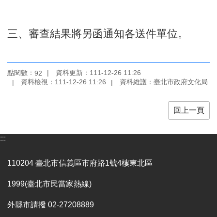
區
珍
三、審查結果將另函通知各送件單位。
貴
文
化
資
點閱數：
資料更新：111-12-26 11:26
92
源
資料檢視：111-12-26 11:26
資料維護：臺北市政府文化局
補
回上一頁
助/
申
請
:::
案
件
110204 臺北市信義區市府路1號4樓東北區
政
府
1999(臺北市民當家熱線)
公
開
外縣市請撥 02-27208889
資