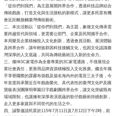
業
「從你們到我們」為主題展開跨界合作，透過科技品牌結合
務
項
傳統戲曲，打造文化與生活接軌的新模式，讓更多民眾有機
目
會近距離接觸臺灣傳統藝術。
二、本次活動以「從你們到我們」為主題，象徵文化傳承需
臺
要跨越世代與領域，更需要公部門、企業及民間攜手合作。
北
藝
本局樂見企業積極投入文化創新，透過會員活動、展演體驗
文
及跨界合作，讓年輕族群因科技接觸文化，也因文化認識臺
空
灣深厚的人文底蘊，共同為傳統藝術注入新的生命力。
間
三、燦坤3C家電作為全臺專業的3C家電通路，不僅展現企
歷
業社會責任，更善用品牌資源積極投入文化推廣。繼去年攜
年
手享譽國際的霹靂布袋戲及揚名海內外的電音三太子後，今
文
年首度與承襲近百年戲曲榮光、具代表性的臺灣文化IP及國
化
節
寶級表演團隊明華園日字戲劇團跨界合作，讓文化突破既有
慶
場域限制，也讓擁有深厚表演底蘊的歌仔戲藝術持續創新，
走入更多家庭與不同世代的生活之中。
廉
政
四、誠摯邀請民眾於115年7月11日及7月12日下午2時，前
專