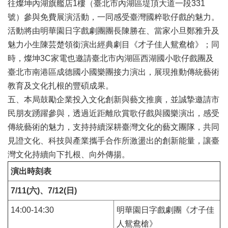
往燦坤內湖旗艦店1樓（臺北市內湖區堤頂大道一段331
區
號）參與免費展演活動，一同感受臺灣國粹歌仔戲的魅力。
活動將由明華園日字戲劇團團長陳勝在、當家小旦鄭雅升及
珍
貴
魅力小生陳芸楚領銜演出經典劇目《才子佳人鴛鴦槍》；同
文
時，燦坤3C家電也邀請臺北市內湖區西湖國小歌仔戲團及
化
臺北市南港區成德國小國樂團接力演出，展現推動傳統藝術
資
源
教育及文化扎根的豐碩成果。
五、本局鼓勵企業投入文化創新與藝文推廣，並誠摯邀請市
補
民朋友踴躍參與，透過近距離欣賞歌仔戲與國樂演出，感受
助/
傳統藝術的魅力，支持持續深耕臺灣文化的藝文團隊，共同
申
請
見證文化、科技與產業攜手合作所激盪出的創新能量，讓臺
案
灣文化持續向下扎根、向外傳揚。
件
演出時刻表
政
7/11(
六)、7/12(日)
府
公
14:00-14:30
明華園日字戲劇團《才子佳
開
人鴛鴦槍》
資