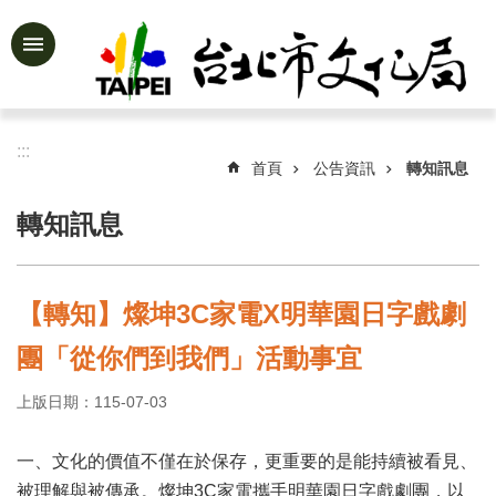
跳到主要內容區塊
進
階
搜
尋
:::
首頁
公告資訊
轉知訊息
轉知訊息
公
告
資
【轉知】燦坤3C家電X明華園日字戲劇
訊
團「從你們到我們」活動事宜
認
識
上版日期：115-07-03
文
化
局
一、文化的價值不僅在於保存，更重要的是能持續被看見、
被理解與被傳承。燦坤3C家電攜手明華園日字戲劇團，以