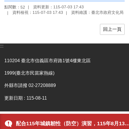
點閱數：
資料更新：115-07-03 17:43
52
陳
資料檢視：115-07-03 17:43
資料維護：臺北市政府文化局
情
系
統
回上一頁
雙
語
:::
詞
彙
110204 臺北市信義區市府路1號4樓東北區
台
1999(臺北市民當家熱線)
北
通
外縣市請撥 02-27208889
English
更新日期
115-08-11
易
讀
專
區
配合115年城鎮韌性（防空）演習，115年8月13日（四）14:30–15:00 行動網路(4G、5G)可能降速或部分服務受影響，實施期間透過行動通訊網路存取本網站時，可能出現連線延遲或存取速度緩慢等情形，造成不便，敬請見諒。