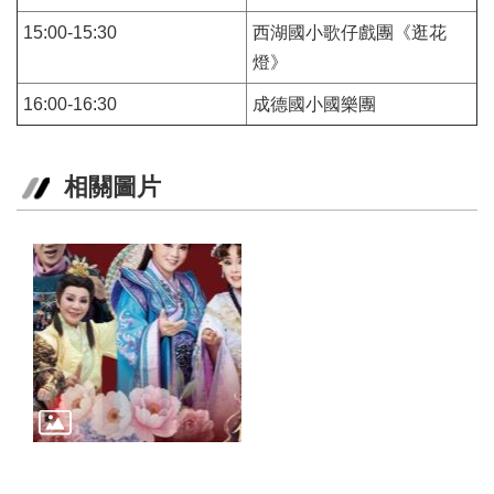
訊
15:00-15:30
西湖國小歌仔戲團《逛花
聯
燈》
絡
16:00-16:30
成德國小國樂團
資
訊
影
相關圖片
音
專
區
回
首
頁
網
站
導
覽