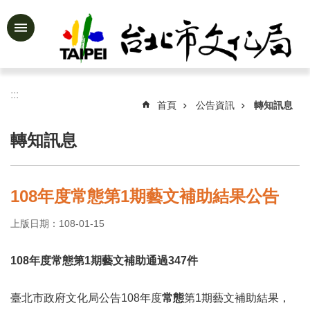
跳到主要內容區塊
進
階
搜
尋
:::
首頁
公告資訊
轉知訊息
轉知訊息
公
告
資
108年度常態第1期藝文補助結果公告
訊
上版日期：108-01-15
認
識
文
108
年度常態第1期藝文補助通過347件
化
局
臺北市政府文化局公告108年度
常態
第1期藝文補助結果，