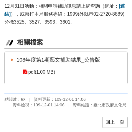
12月31日活動；相關申請補助訊息請上網查詢（網址：
[連
區
結]
），或撥打本局服務專線：1999(外縣巿02-2720-8889)
珍
分機3525、3527、3593、3601。
貴
文
化
相關檔案
資
源
108年度第1期藝文補助結果_公告版
補
助/
pdf(1.00 MB)
申
請
案
件
點閱數：
資料更新：109-12-01 14:06
58
政
資料檢視：109-12-01 14:06
資料維護：臺北市政府文化局
府
公
回上一頁
開
資