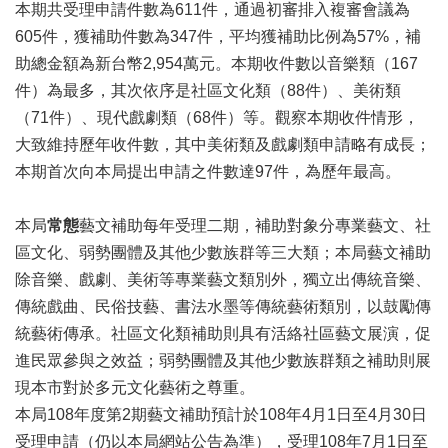
業
本期共受理申請件數為611件，通過初審排入複審會議為
務
605件，獲補助件數為347件，平均獲補助比例為57%，補
項
助總金額為新台幣2,954萬元。本期收件數以音樂類（167
目
件）為最多，其次依序是社區文化類（88件）、美術類
臺
（71件）、現代戲劇類（68件）等。觀察本期收件情形，
北
大致維持歷年收件數，其中美術類及戲劇類申請略有成長；
藝
本期首次向本局提出申請之件數達97件，為歷年最高。
文
空
間
本局
常態
藝文補助每年受理二期，補助對象分專業藝文、社
區文化、弱勢團體及其他少數族群等三大類；本局藝文補助
歷
除音樂、戲劇、美術等專業藝文類別外，獨立出傳統音樂、
年
文
傳統戲曲、民俗技藝、書法水墨等傳統藝術類別，以鼓勵傳
化
統藝術傳承。社區文化類補助則具有活絡社區藝文展演，促
節
進民眾參與之效益；弱勢團體及其他少數族群類之補助則展
慶
現本市對於多元文化藝術之尊重。
廉
本局108年度第2期藝文補助預計於108年4月1日至4月30日
政
受理申請（仍以本局網站公告為準），受理108年7月1日至
專