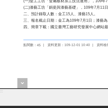
(一)金工工坊「金屬板材加工技法運用」，109年7
(二)漆藝工坊「鋦瓷與漆藝基礎」，109年7月11日
二、預計錄取人數：金工15人、漆藝15人。
三、報名截止日期：金工為109年7月1日；漆藝為1
四、簡章下載：國立臺灣工藝研究發展中心網站
點閱數：
資料更新：109-12-01 10:40
資料檢視：
45
:::