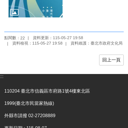
訊
聯
絡
資
訊
點閱數：
資料更新：115-05-27 19:58
22
資料檢視：115-05-27 19:58
資料維護：臺北市政府文化局
影
音
專
回上一頁
區
:::
回
首
110204 臺北市信義區市府路1號4樓東北區
頁
1999(臺北市民當家熱線)
網
站
外縣市請撥 02-27208889
導
覽