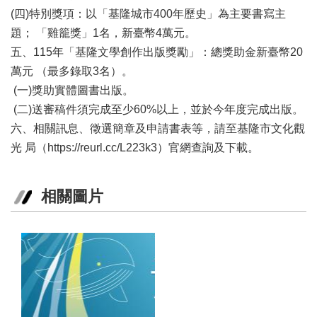
(四)特別獎項：以「基隆城市400年歷史」為主要書寫主
區
題； 「雞籠獎」1名，新臺幣4萬元。
珍
五、115年「基隆文學創作出版獎勵」：總獎助金新臺幣20
貴
萬元 （最多錄取3名）。
文
化
(一)獎助實體圖書出版。
資
(二)送審稿件須完成至少60%以上，並於今年度完成出版。
源
六、相關訊息、徵選簡章及申請書表等，請至基隆市文化觀
光 局（https://reurl.cc/L223k3）官網查詢及下載。
補
助/
申
請
相關圖片
案
件
政
府
公
開
資