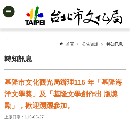
跳到主要內容區塊
進
階
搜
尋
:::
首頁
公告資訊
轉知訊息
轉知訊息
公
告
資
基隆市文化觀光局辦理115 年「基隆海
訊
洋文學獎」及「基隆文學創作出 版獎
認
識
勵」，歡迎踴躍參加。
文
化
上版日期：115-05-27
局