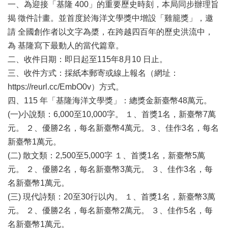
業
一、為迎接「基隆 400」的重要歷史時刻，本局同步辦理旨
務
揭 徵件計畫。並首度於海洋文學獎中增設「雞籠獎」，邀
項
請 全國創作者以文字為槳，在跨越四百年的歷史洪流中，
目
為 基隆寫下最動人的當代篇章。
臺
二、收件日期：即日起至115年8月10 日止。
北
三、收件方式：採紙本郵寄或線上報名（網址：
藝
https://reurl.cc/EmbO0v）方式。
文
空
四、115 年「基隆海洋文學獎」：總獎金新臺幣48萬元。
間
(一)小說類：6,000至10,000字。 １、首獎1名，新臺幣7萬
元。 ２、優勝2名，每名新臺幣4萬元。３、佳作3名，每名
歷
新臺幣1萬元。
年
文
(二) 散文類：2,500至5,000字 １、首獎1名，新臺幣5萬
化
元。 ２、優勝2名，每名新臺幣3萬元。 ３、佳作3名，每
節
名新臺幣1萬元。
慶
(三) 現代詩類：20至30行以內。 １、首獎1名，新臺幣3萬
廉
元。 ２、優勝2名，每名新臺幣2萬元。 ３、佳作5名，每
政
名新臺幣1萬元。
專