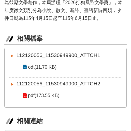
業
為鼓勵文學創作，本局辦理「2026打狗鳳邑文學獎」，本
務
年度徵文類別分為小說、散文、新詩、臺語新詩四類，收
項
件日期為115年4月15日起至115年6月15日止。
目
臺
相關檔案
北
藝
文
112120056_11530949900_ATTCH1
空
間
odt(11.70 KB)
歷
年
112120056_11530949900_ATTCH2
文
化
pdf(173.55 KB)
節
慶
廉
相關連結
政
專