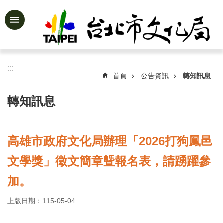
跳到主要內容區塊
進
階
搜
尋
:::
首頁
公告資訊
轉知訊息
轉知訊息
公
告
資
高雄市政府文化局辦理「2026打狗鳳邑
訊
文學獎」徵文簡章曁報名表，請踴躍參
認
識
加。
文
化
上版日期：115-05-04
局