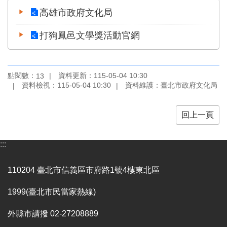
區
高雄市政府文化局
珍
打狗鳳邑文學獎活動官網
貴
文
化
資
點閱數：
資料更新：115-05-04 10:30
13
源
資料檢視：115-05-04 10:30
資料維護：臺北市政府文化局
補
回上一頁
助/
申
請
:::
案
件
110204 臺北市信義區市府路1號4樓東北區
政
府
1999(臺北市民當家熱線)
公
開
外縣市請撥 02-27208889
資