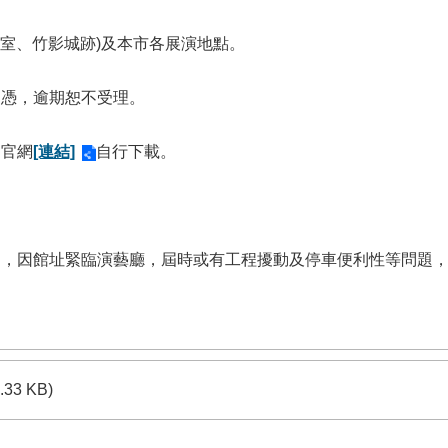
議室、竹影城跡)及本市各展演地點。
戳為憑，逾期恕不受理。
局官網
[連結]
自行下載。
」，因館址緊臨演藝廳，屆時或有工程擾動及停車便利性等問題
.33 KB)