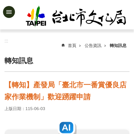
跳到主要內容區塊
進
階
搜
尋
:::
首頁
公告資訊
轉知訊息
轉知訊息
公
告
資
【轉知】產發局「臺北市一番賞優良店
訊
家作業機制」歡迎踴躍申請
認
識
上版日期：115-06-03
文
化
局