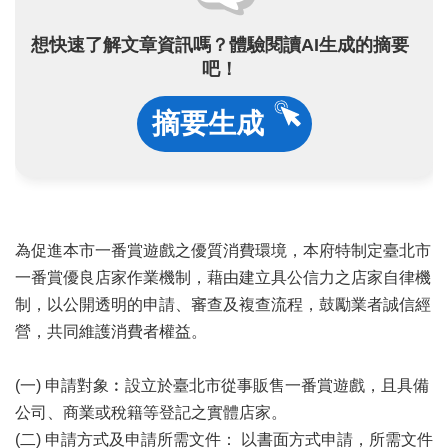
業
務
想快速了解文章資訊嗎？體驗閱讀AI生成的摘要
項
吧！
目
臺
摘要生成
北
藝
文
空
間
為促進本市一番賞遊戲之優質消費環境，本府特制定臺北市
歷
一番賞優良店家作業機制，藉由建立具公信力之店家自律機
年
文
制，以公開透明的申請、審查及複查流程，鼓勵業者誠信經
化
營，共同維護消費者權益。
節
慶
(一) 申請對象︰設立於臺北市從事販售一番賞遊戲，且具備
廉
公司、商業或稅籍等登記之實體店家。
政
(二) 申請方式及申請所需文件： 以書面方式申請，所需文件
專