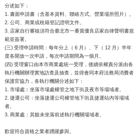
分述如下：
區
1. 書面申請書（含基本資料、聯絡方式、營業場所照片）。
珍
2. 公司、商業或稅籍登記證明文件。
貴
3. 店家自行審核須符合臺北市一番賞優良店家自律聲明書規
文
化
範並簽署。
資
(三) 受理申請時間：每年分上（ 6 月）、下（ 12 月）半年
源
度各開放一次申請，每次申請期間為一個月。
(四) 受理窗口由本市商業處統一受理，後續依權責分派由各
補
助/
執行機關辦理實地訪查及抽查，並得會同本府法務局消費者
申
保護官協力，各執行機關分述如下：
請
1. 市場處︰坐落市場處權管之地下街及夜市等場域者。
案
件
2. 捷運公司：坐落捷運公司權管地下街及捷運站內等場域
者。
政
3. 商業處：其餘未坐落前述執行機關場域者。
府
公
開
歡迎符合資格之業者踴躍參與。
資