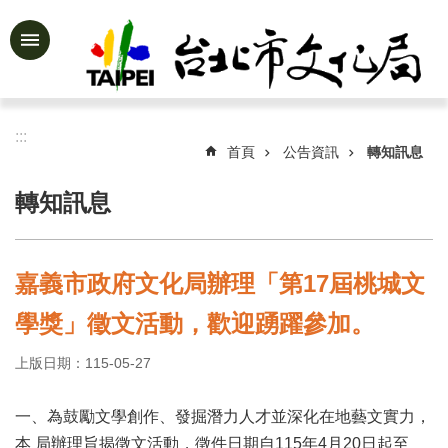
跳到主要內容區塊
進
階
搜
尋
:::
首頁
公告資訊
轉知訊息
轉知訊息
公
告
資
嘉義市政府文化局辦理「第17屆桃城文
訊
學獎」徵文活動，歡迎踴躍參加。
認
識
上版日期：115-05-27
文
化
局
一、為鼓勵文學創作、發掘潛力人才並深化在地藝文實力，
本 局辦理旨揭徵文活動，徵件日期自115年4月20日起至