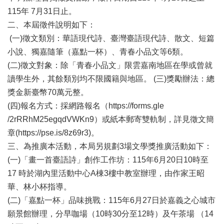
業
115年 7月31日止。
務
項
二、本屆徵件說明如下：
目
(一)徵文類別：華語現代詩、臺灣臺語現代詩、散文、短篇
小說、獨嘉隨筆（嘉點一杯）、青春小品文等6類。
臺
(二)徵文對象：除「青春小品文」限雲嘉南地區在學或曾就
北
藝
讀學生外，其餘類別均不限國籍與地區。 (三)獎勵辦法：總
文
獎金新臺幣70萬元整。
空
(四)報名方式：採網路報名（https://forms.gle
間
/2rRRhM25egqdVWKn9）或紙本郵寄雙軌制，詳見徵文簡
歷
章(https://pse.is/8z69r3)。
年
三、為推廣本活動，本局另規劃3場文學獎推廣活動如下：
文
(一)「畫一首臺語詩」創作工作坊：115年6月20日10時至
化
節
17 時於湖內里活動中心A棟3樓中教室辦理，由作家王昭
慶
華、林小杯指導。
(二)「嘉點一杯」品味挑戰：115年6月27日於嘉義之心城市
廉
政
願景館辦理，分早咖場（10時30分至12時）及午茶場 （14
專