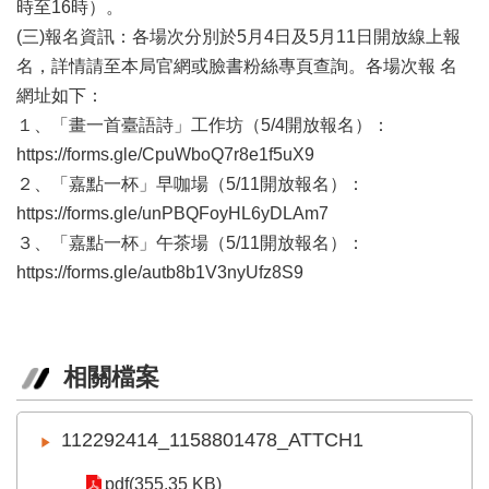
時至16時）。
區
(三)報名資訊：各場次分別於5月4日及5月11日開放線上報
名，詳情請至本局官網或臉書粉絲專頁查詢。各場次報 名
珍
貴
網址如下：
文
１、「畫一首臺語詩」工作坊（5/4開放報名）：
化
https://forms.gle/CpuWboQ7r8e1f5uX9
資
源
２、「嘉點一杯」早咖場（5/11開放報名）：
https://forms.gle/unPBQFoyHL6yDLAm7
補
３、「嘉點一杯」午茶場（5/11開放報名）：
助/
https://forms.gle/autb8b1V3nyUfz8S9
申
請
案
件
相關檔案
政
府
公
112292414_1158801478_ATTCH1
開
資
pdf(355.35 KB)