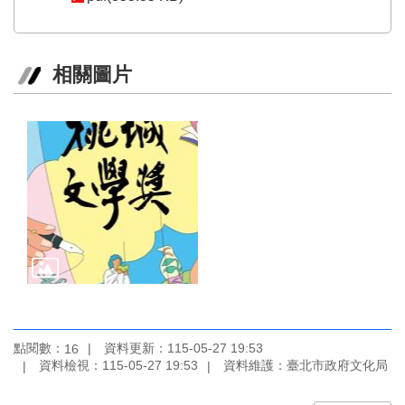
訊
聯
絡
相關圖片
資
訊
影
音
專
區
回
首
頁
網
點閱數：
資料更新：115-05-27 19:53
16
站
資料檢視：115-05-27 19:53
資料維護：臺北市政府文化局
導
覽