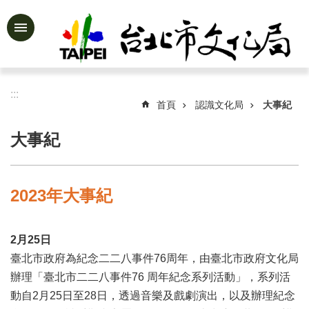
跳到主要內容區塊
進
階
搜
尋
:::
首頁
認識文化局
大事紀
大事紀
公
告
資
2023年大事紀
訊
認
2月25日
識
文
臺北市政府為紀念二二八事件76周年，由臺北市政府文化局
化
辦理「臺北市二二八事件76 周年紀念系列活動」，系列活
局
動自2月25日至28日，透過音樂及戲劇演出，以及辦理紀念