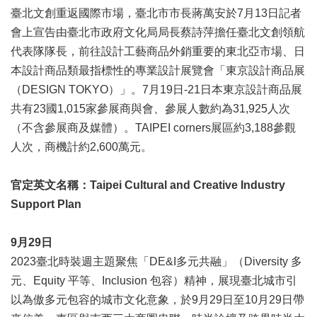
臺北文創重返國際市場，臺北市市長蔣萬安於7月13日記者
區
會上宣告由臺北市政府文化局局長蔡詩萍擔任臺北文創領航
珍
代表隊隊長，前往設計工藝商品外銷重要的東北亞市場、日
貴
本設計商品類最指標性的專業設計展覽會「東京設計商品展
文
化
（DESIGN TOKYO）」。7月19日-21日本東京設計商品展
資
共有23國1,015家參展商與會、參展人數約為31,925人次
源
（不含參展商及媒體）。TAIPEI corners展區約3,188參觀
人次，商機計約2,600萬元。
補
助/
申
官定英文名稱：Taipei Cultural and Creative Industry
請
Support Plan
案
件
9月29日
政
2023臺北時裝週主題聚焦「DE&I多元共融」（Diversity 多
府
元、Equity 平等、Inclusion 包容）精神，展現臺北城市引
公
開
以為傲多元包容的城市文化意象，於9月29日至10月29日帶
資