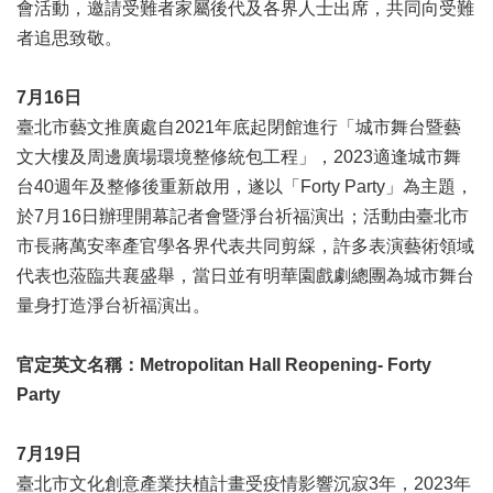
業
會活動，邀請受難者家屬後代及各界人士出席，共同向受難
務
者追思致敬。
項
目
7月16日
臺
臺北市藝文推廣處自2021年底起閉館進行「城市舞台暨藝
北
文大樓及周邊廣場環境整修統包工程」，2023適逢城市舞
藝
台40週年及整修後重新啟用，遂以「Forty Party」為主題，
文
空
於7月16日辦理開幕記者會暨淨台祈福演出；活動由臺北市
間
市長蔣萬安率產官學各界代表共同剪綵，許多表演藝術領域
代表也蒞臨共襄盛舉，當日並有明華園戲劇總團為城市舞台
歷
量身打造淨台祈福演出。
年
文
化
官定英文名稱：Metropolitan Hall Reopening- Forty
節
Party
慶
廉
7月19日
政
臺北市文化創意產業扶植計畫受疫情影響沉寂3年，2023年
專