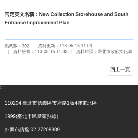
全
政
官定英文名稱：New Collection Storehouse and South
策
Entrance Improvement Plan
政
府
網
點閱數：
資料更新：113-05-15 11:03
302
站
資料檢視：113-05-15 11:03
資料維護：臺北市政府文化局
資
料
開
回上一頁
放
宣
:::
告
相
110204 臺北市信義區市府路1號4樓東北區
關
連
1999(臺北市民當家熱線)
結
外縣市請撥 02-27208889