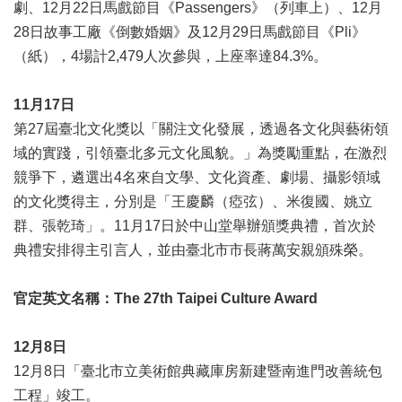
劇、12月22日馬戲節目《Passengers》（列車上）、12月
開
28日故事工廠《倒數婚姻》及12月29日馬戲節目《Pli》
資
訊
（紙），4場計2,479人次參與，上座率達84.3%。
著
11月17日
作
第27屆臺北文化獎以「關注文化發展，透過各文化與藝術領
權
聲
域的實踐，引領臺北多元文化風貌。」為獎勵重點，在激烈
明
競爭下，遴選出4名來自文學、文化資產、劇場、攝影領域
的文化獎得主，分別是「王慶麟（瘂弦）、米復國、姚立
隱
私
群、張乾琦」。11月17日於中山堂舉辦頒獎典禮，首次於
權
典禮安排得主引言人，並由臺北市市長蔣萬安親頒殊榮。
保
護
官定英文名稱：The 27th Taipei Culture Award
政
策
12月8日
資
12月8日「臺北市立美術館典藏庫房新建暨南進門改善統包
訊
安
工程」竣工。