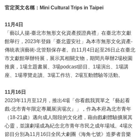
廉
官定英文名稱：Mini Cultural Trips in Taipei
政
平
11月4日
臺
專
「藝以人揚-臺北市無形文化資產授證典禮」在臺北市文獻
區
館舉行，2023年登錄「臺北靈安社」為本市無形文化資產-
傳統表演藝術-北管類保存者。自11月4日起至26日止在臺北
常
見
市文獻館舉辦特展，展示其相關文物，期間共舉辦2場校園
問
推廣，1場主題書展、3場podcast節目、1場演出、1場講
答
座、1場導覽走讀、3場工作坊、2場互動體驗等活動。
臺
11月16日
北
市
2023年11月至12月，推出4場「你看戲我買單之『藝起看
政
戲-北市青年限定專屬展演場次』」，作為本府為北市青年
府
（18-21歲）邁向成人階段的文化禮，藉由戲劇體驗擴展其
心靈，並讓劇場成為紀念北市青年市民之成年場域。4場次
政
府
節目分別為11月16日全民大劇團《海角七號》造夢者音樂
公