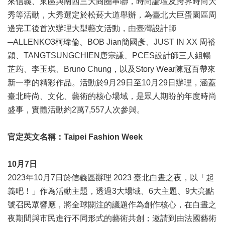
來信義、東區與南西三大商圈串聯，時尚論壇及跨界時尚大
訊
秀等活動，大秀選定於松菸大道舉辦，為臺北大巨蛋園區周
聯
邊完工後首次辦理大型藝文活動，由臺灣設計師
絡
─ALLENKO3柯瑋倫、BOB Jian簡國彥、JUST IN XX 周裕
資
穎、TANGTSUNGCHIEN唐宗謙、PCES設計師三人組暢
訊
芷荺、李玉琪、Bruno Chung，以及Story Wear陳冠百帶來
影
新一季的精彩作品。活動於9月29日至10月29日辦理，涵蓋
音
臺北時尚、文化、藝術的核心場域，是眾人期盼的年度時尚
專
盛事，實體活動約2萬7,557人次參與。
區
官定英文名稱：Taipei Fashion Week
回
首
10月7日
頁
2023年10月7日於信義區辦理 2023 臺北白晝之夜，以「起
網
義吧！」作為活動主題，透過3大場域、6大主題、9大亮點
站
號召民眾響應，將全球關注的議題作為創作核心，在白晝之
導
覽
夜期間與市民進行不同形式的藝術共創；邀請到由法國藝術