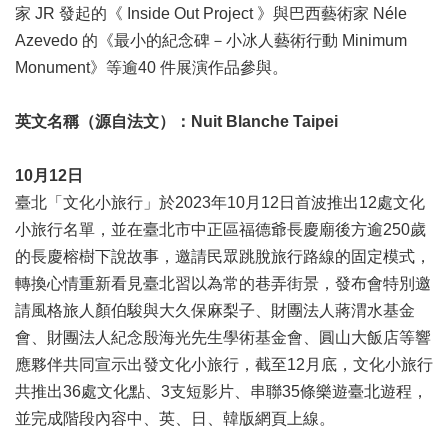
家 JR 發起的《 Inside Out Project 》與巴西藝術家 Néle
陳
Azevedo 的《最小的紀念碑－小冰人藝術行動 Minimum
情
Monument》等逾40 件展演作品參與。
系
統
英文名稱（源自法文）：Nuit Blanche Taipei
雙
語
詞
10月12日
彙
臺北「文化小旅行」於2023年10月12日首波推出12處文化
小旅行名單，並在臺北市中正區福德爺長慶廟後方逾250歲
台
的長慶榕樹下說故事，邀請民眾跳脫旅行路線的固定模式，
北
通
轉換心情重新看見臺北習以為常的巷弄街景，發布會特別邀
請風格旅人顏伯駿與大久保麻梨子、財團法人蔣渭水基金
English
會、財團法人紀念殷海光先生學術基金會、圓山大飯店等響
易
應夥伴共同宣示出發文化小旅行，截至12月底，文化小旅行
讀
共推出36處文化點、3支短影片、串聯35條樂遊臺北遊程，
專
並完成階段內容中、英、日、韓版網頁上線。
區