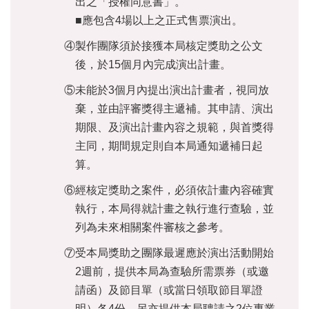
出之「授權同意書」。
開
■應包含4場以上之正式售票演出。
資
訊
④製作團隊須於接獲本局核定獎助之公文
後，於15個月內完成演出計畫。
著
作
⑤未能於3個月內提出演出計畫者，視同放
權
棄，並由評審獎得主遞補。其申請、演出
聲
期限、及演出計畫內容之規範，與首獎得
明
主同，期間規定則自本局通知遞補日起
隱
算。
私
權
⑥經核定獎助之案件，必須依計畫內容確實
保
執行，本局得就計畫之執行進行查驗，並
護
列為未來相關案件審核之參考。
政
策
⑦受本局獎助之團隊最遲應於演出活動開始
2週前，提供本局為查驗所需票券（或邀
資
訊
請函）及節目單（或當日領取節目單證
安
明）各4份，另亦提供本局聘請之2位專業