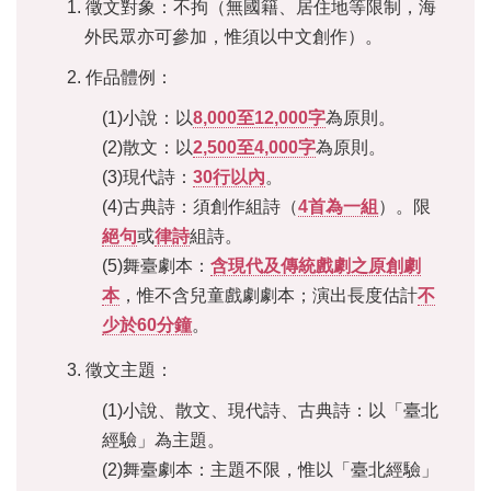
1. 徵文對象：不拘（無國籍、居住地等限制，海
區
外民眾亦可參加，惟須以中文創作）。
珍
2. 作品體例：
貴
文
(1)小說：以
8,000至12,000字
為原則。
化
(2)散文：以
2,500至4,000字
為原則。
資
(3)現代詩：
30行以內
。
源
(4)古典詩：須創作組詩（
4首為一組
）。限
補
絕句
或
律詩
組詩。
助/
(5)舞臺劇本：
含現代及傳統戲劇之原創劇
申
本
，惟不含兒童戲劇劇本；演出長度估計
不
請
案
少於60分鐘
。
件
3. 徵文主題：
政
(1)小說、散文、現代詩、古典詩：以「臺北
府
公
經驗」為主題。
開
(2)舞臺劇本：主題不限，惟以「臺北經驗」
資