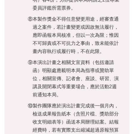
全
委員評鑑所需票券。
政
策
⑧本製作獎金不得任意變更用途，經審查通
過之案件，若計畫變更或因故無法履行，
政
府
應即函報本局核准，但以一次為限；惟因
網
不可歸責或不可抗力之事由，致未能依計
站
畫內容執行或履行時，不在此限。
資
料
⑨本演出計畫之相關文宣資料（包括邀請
開
函）明顯處應載明本局為指導或贊助單
放
位，相關宣傳、記者會、座談、研習、演
宣
告
講及開閉幕式等重要場合，應於活動2週
前通知本局。
相
關
⑩製作團隊應於演出計畫完成後一個月內，
連
檢送成果報告紙本（含照片檔、獎助部分
結
收支明細表等）函送本局辦理結案。結報
經費時，若有實際支出縮減超過原報預算