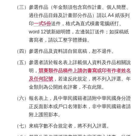
（三）參選作品（年金類須包含寫作計畫、個人簡歷、
過往作品目錄及計畫部分作品）請以 A4 紙張列
印
一式5份
送件，格式為直式橫書電腦繕打、
word 12號新細明體，左邊裝訂送件；如採稿紙
書寫者，請以工整字體謄錄。
（四）參選作品及資料請自留底稿，恕不退件。
（五）參選者請於報名表上詳載個人資料及作品相關說
明，
競賽類作品稿件上請勿書寫或印有作者姓名
及任何記號
，若違反此規定，將不列入評選。年
金類則為公開姓名評審，不在此限。
（六）報名表上，具中華民國籍者請附中華民國身分證
正反面影本或戶口名簿影本，非中華民國籍者請
附上護照影本。
（七）來稿字數不合規定者，將不列入評選。