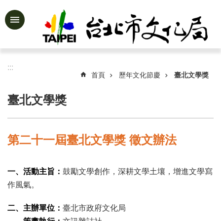
跳到主要內容區塊
進
階
搜
尋
:::
首頁
歷年文化節慶
臺北文學獎
臺北文學獎
公
告
資
第二十一屆臺北文學獎 徵文辦法
訊
認
一、活動主旨：
鼓勵文學創作，深耕文學土壤，增進文學寫
識
文
作風氣。
化
局
二、主辦單位：
臺北市政府文化局