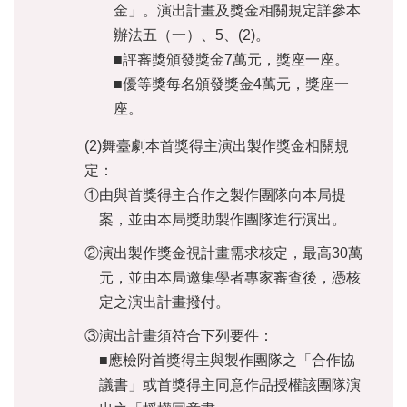
金」。演出計畫及獎金相關規定詳參本
廉
政
辦法五（一）、5、(2)。
平
■評審獎頒發獎金7萬元，獎座一座。
臺
■優等獎每名頒發獎金4萬元，獎座一
專
座。
區
(2)舞臺劇本首獎得主演出製作獎金相關規
常
見
定：
問
①由與首獎得主合作之製作團隊向本局提
答
案，並由本局獎助製作團隊進行演出。
臺
②演出製作獎金視計畫需求核定，最高30萬
北
元，並由本局邀集學者專家審查後，憑核
市
定之演出計畫撥付。
政
府
③演出計畫須符合下列要件：
■應檢附首獎得主與製作團隊之「合作協
政
議書」或首獎得主同意作品授權該團隊演
府
公