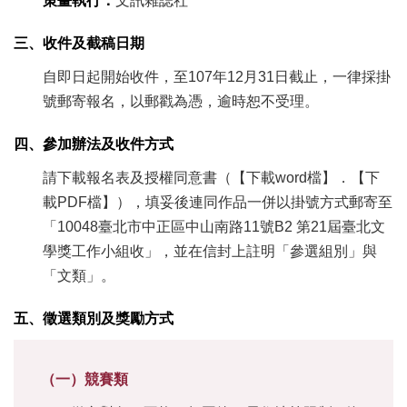
策畫執行：
文訊雜誌社
業
務
三、收件及截稿日期
項
目
自即日起開始收件，至107年12月31日截止，一律採掛
號郵寄報名，以郵戳為憑，逾時恕不受理。
臺
北
藝
四、參加辦法及收件方式
文
請下載報名表及授權同意書（【下載word檔】．【下
空
間
載PDF檔】），填妥後連同作品一併以掛號方式郵寄至
「10048臺北市中正區中山南路11號B2 第21屆臺北文
歷
學獎工作小組收」，並在信封上註明「參選組別」與
年
文
「文類」。
化
節
五、徵選類別及獎勵方式
慶
廉
（一）競賽類
政
專