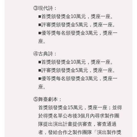
③現代詩：
陳
情
■首獎頒發獎金10萬元，獎座一座。
系
■評審獎頒發獎金5萬元，獎座一座。
統
■優等獎每名頒發獎金3萬元，獎座一
雙
座。
語
詞
④古典詩：
彙
■首獎頒發獎金10萬元，獎座一座。
■評審獎頒發獎金5萬元，獎座一座。
台
■優等獎每名頒發獎金3萬元，獎座一
北
通
座。
English
⑤舞臺劇本：
首獎頒發獎金15萬元，獎座一座；並得
易
於得獎名單公布後3個月內尋求製作團
讀
專
隊提出演出計畫提供審查，審查通過
區
者，發給合作之製作團隊「演出製作獎