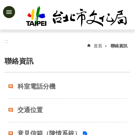
跳到主要內容區塊
進
階
搜
尋
:::
首頁
聯絡資訊
聯絡資訊
公
告
資
科室電話分機
訊
認
識
交通位置
文
化
局
意見信箱（陳情系統）