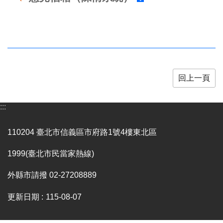
業
務
項
目
臺
北
藝
回上一頁
文
空
:::
間
歷
110204 臺北市信義區市府路1號4樓東北區
年
文
1999(臺北市民當家熱線)
化
節
外縣市請撥 02-27208889
慶
更新日期
115-08-07
廉
政
專