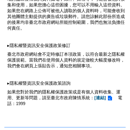
業
集和使用，如果您擔心這些困擾，您可以不用輸入這些資料。
務
如果您在網路上公佈可被他人讀取的個人資料時，可能會收到
項
其他團體主動提供的廣告或垃圾郵件。請您諒解此部份所造成
目
的後果均非臺北市政府網站所能控制範圍，我們也無法負擔任
何責任。
臺
北
藝
▸隱私權暨資訊安全保護政策修訂
文
臺北市政府網站會不定時修訂本項政策，以符合最新之隱私權
空
保護規範。當我們在使用個人資料的規定做較大幅度修改時，
間
我們會在網頁上張貼告示，通知您相關事項。
歷
年
▸隱私權暨資訊安全保護政策諮詢
文
如果您對於我們的隱私權保護政策或是有個人資料收集、運
化
用、更新等問題，請至臺北市政府陳情系統：
[連結]
電
節
話：1999
慶
廉
政
專