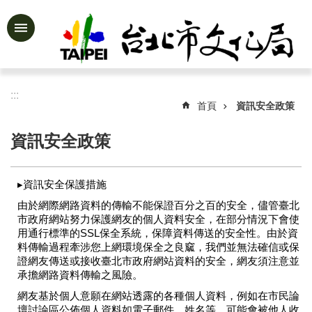
跳到主要內容區塊
進
階
搜
尋
:::
首頁
資訊安全政策
資訊安全政策
公
告
▸資訊安全保護措施
資
訊
由於網際網路資料的傳輸不能保證百分之百的安全，儘管臺北
市政府網站努力保護網友的個人資料安全，在部分情況下會使
認
用通行標準的SSL保全系統，保障資料傳送的安全性。由於資
識
料傳輸過程牽涉您上網環境保全之良窳，我們並無法確信或保
文
證網友傳送或接收臺北市政府網站資料的安全，網友須注意並
化
承擔網路資料傳輸之風險。
局
網友基於個人意願在網站透露的各種個人資料，例如在市民論
壇討論區公佈個人資料如電子郵件、姓名等，可能會被他人收