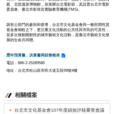
業
庭、北投溫泉博物館，並策辦台北電影節，及設置台北市電影
務
委員會、臺北市影視音實驗教育機構(TMS)。
項
目
因有公部門的參與和督導，台北市文化基金會與一般民間性質
臺
基金會相較之下，更注重文化活動的公共性與市民的可及性，
北
並多次推動開創性的城市藝術文化活動，是臺北市藝術文化發
藝
展的生命共同體。
文
空
歷年預算書、決算書與財務報表
間
電話：886-2-25289580
歷
地址：台北市松山區市民大道五段99號4樓
年
文
化
節
慶
相關檔案
廉
政
台北市文化基金會107年度績效評核審查會議
專