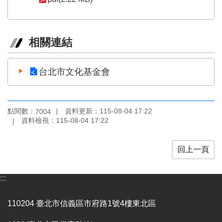
陳
情
系
相關連結
統
雙
台北市文化基金會
語
詞
彙
點閱數：
資料更新：
115-08-04 17:22
7004
台
資料檢視：
115-08-04 17:22
北
通
回上一頁
English
易
:::
讀
專
110204 臺北市信義區市府路1號4樓東北區
區