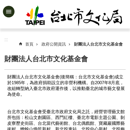
跳到主要內容區塊
進
階
搜
尋
:::
首頁
政府公開資訊
財團法人台北市文化基金會
財團法人台北市文化基金會
公
告
財團法人台北市文化基金會(後簡稱：台北市文化基金會)成立
資
於1985年，為政府捐助設立的非營利機構。自2007年8月底，
訊
改組轉型納入臺北市政府運作後，以推動臺北的城市藝文發展
為使命。
認
識
文
台北市文化基金會受臺北市政府文化局之託，經營管理藝文館
化
所包括：松山文創園區、西門紅樓、臺北市電影主題公園、剝
局
皮寮歷史街區、台北當代藝術館、台北偶戲館、寶藏巖國際藝
術村、蟾蜍山煥民新村、新北投車站、北投中心新村、北投梅