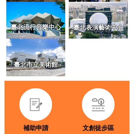
專
區
常
臺北流行音樂中心
臺北表演藝術中心
見
問
答
臺
臺北市立美術館
北
市
政
府
link
link
政
府
公
開
資
補助申請
文創徒步區
訊