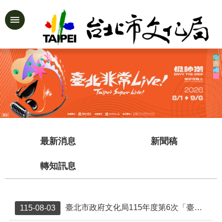
跳到主要內容區塊
進
階
:::
搜
尋
公
告
資
最新消息
新聞稿
訊
認
轉知訊息
識
文
化
局
臺北市政府文化局115年度第6次「臺北市受保護樹木保育作業補助」 結果一覽表
115-08-03