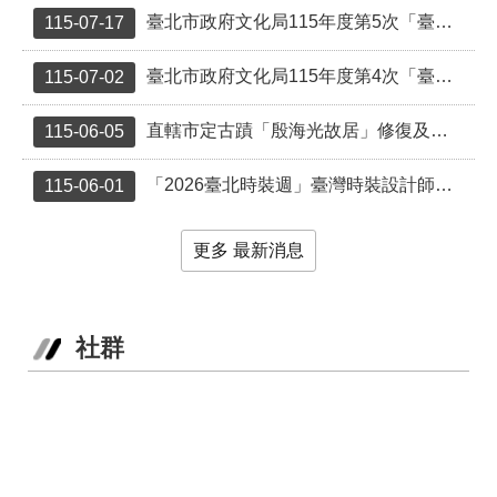
業
臺北市政府文化局115年度第5次「臺北市受保護樹木保育作業補助」結果一覽表
115-07-17
務
項
臺北市政府文化局115年度第4次「臺北市受保護樹木保育作業補助」結果一覽表
115-07-02
目
臺
直轄市定古蹟「殷海光故居」修復及再利用計畫說明會
115-06-05
北
藝
「2026臺北時裝週」臺灣時裝設計師獲選名單出爐！
115-06-01
文
空
間
更多 最新消息
歷
年
文
社群
化
節
慶
廉
政
專