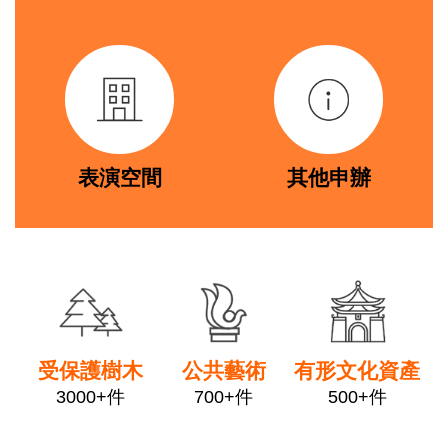
著
link
link
作
權
聲
明
隱
私
表演空間
其他申辦
權
保
護
政
link
link
link
策
資
訊
安
受保護樹木
公共藝術
有形文化資產
全
3000+件
700+件
500+件
政
策
link
link
link