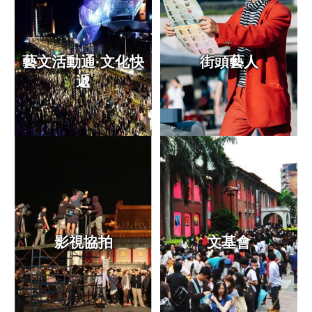
統
雙
語
藝文活動通·文化快
街頭藝人
詞
彙
遞
台
北
通
English
易
讀
專
區
影視協拍
文基會
廉
政
平
臺