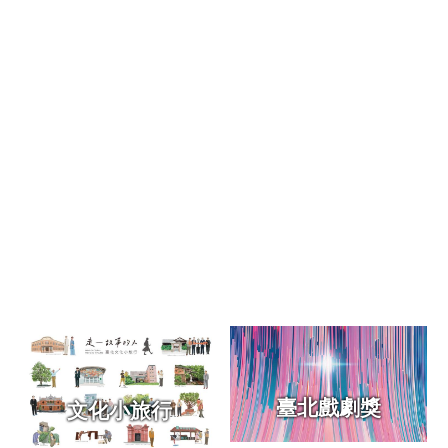
區
珍
貴
文
化
資
源
補
助/
申
請
案
件
政
府
公
臺北戲劇獎
文化小旅行
開
資