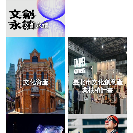
訊
聯
絡
文創永續
資
訊
影
音
專
區
文化資產
臺北市文化創意產
網
業扶植計畫
站
導
覽
陳
情
系