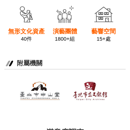
政
府
網
站
資
無形文化資產
演藝團體
藝響空間
料
40件
1800+組
15+處
開
放
宣
告
附屬機關
相
關
連
結