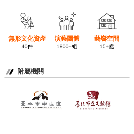
政
link
link
link
府
網
站
資
料
無形文化資產
演藝團體
藝響空間
開
40件
1800+組
15+處
放
宣
告
附屬機關
相
關
連
結