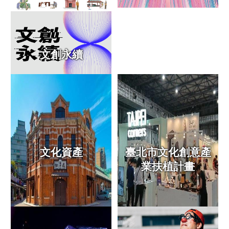
訊
聯
絡
資
文創永續
訊
影
音
專
區
網
文化資產
臺北市文化創意產
站
業扶植計畫
導
覽
陳
情
系