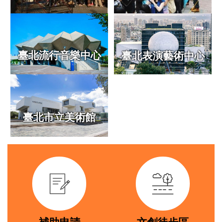
專
區
常
見
臺北流行音樂中心
臺北表演藝術中心
問
答
臺
北
臺北市立美術館
市
政
府
link
link
政
府
公
開
資
訊