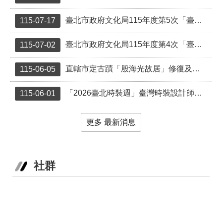
業
務
臺北市政府文化局115年度第5次「臺北市受保護樹木保育作業補助」結果一覽表
115-07-17
項
目
臺北市政府文化局115年度第4次「臺北市受保護樹木保育作業補助」結果一覽表
115-07-02
臺
北
直轄市定古蹟「殷海光故居」修復及再利用計畫說明會
115-06-05
藝
文
「2026臺北時裝週」臺灣時裝設計師獲選名單出爐！
115-06-01
空
間
更多 最新消息
歷
年
文
化
社群
節
慶
廉
政
專