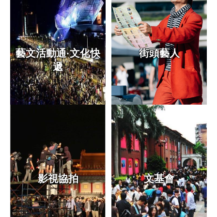
統
雙
語
詞
藝文活動通·文化快
街頭藝人
彙
遞
台
北
通
English
易
讀
專
區
影視協拍
文基會
廉
政
平
臺