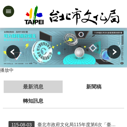
跳到主要內容區塊
進
階
:::
搜
尋
公
告
播放中
資
訊
最新消息
新聞稿
認
識
轉知訊息
文
化
局
臺北市政府文化局115年度第6次「臺北市受保護樹木保育作業補助」 結果一覽表
115-08-03