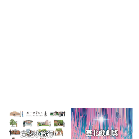
區
珍
貴
文
化
資
源
補
助/
申
請
案
件
政
府
公
開
臺北戲劇獎
文化小旅行
資