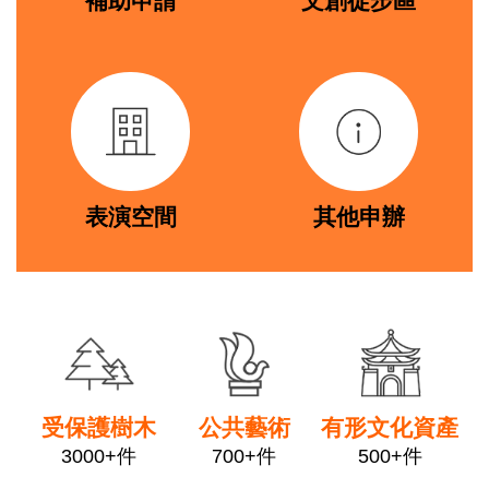
補助申請
文創徒步區
著
作
link
link
權
聲
明
隱
私
權
表演空間
其他申辦
保
護
政
策
link
link
link
資
訊
安
全
受保護樹木
公共藝術
有形文化資產
政
3000+件
700+件
500+件
策