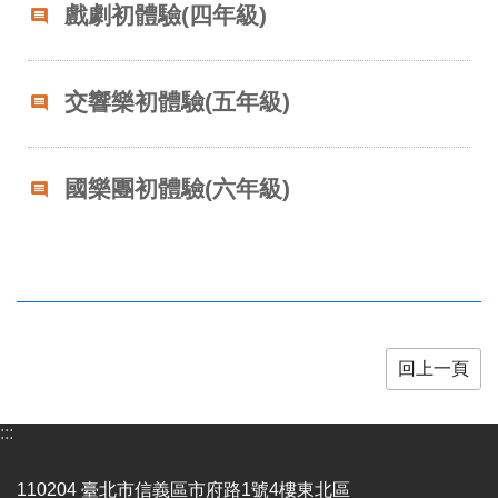
業
戲劇初體驗(四年級)
務
項
目
交響樂初體驗(五年級)
臺
北
藝
國樂團初體驗(六年級)
文
空
間
歷
年
文
化
回上一頁
節
慶
:::
廉
政
110204 臺北市信義區市府路1號4樓東北區
專