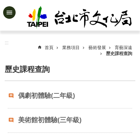
跳到主要內容區塊
進
階
搜
尋
:::
首頁
業務項目
藝術發展
育藝深遠
歷史課程查詢
歷史課程查詢
公
告
資
訊
偶劇初體驗(二年級)
認
識
文
美術館初體驗(三年級)
化
局