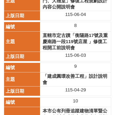
門、大禮堂」修復工程規劃設計
訊
內容公開說明會
115-06-04
聯
絡
8
資
訊
直轄市定古蹟「衡陽路17號及重
慶南路一段119號店屋 」修復工
影
音
程開工前說明會
專
115-06-03
區
9
回
「建成圓環改善工程」設計說明
首
會
頁
115-04-29
網
站
10
導
本市公有列冊追蹤建物清單暨公
覽