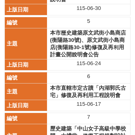
區
115-06-30
珍
5
貴
文
本市歷史建築原文武街小島商店
化
(衡陽路30號)、原文武街小島商
資
店(衡陽路30-1號)修復及再利用
源
計畫公開說明會公告
115-06-24
補
助/
6
申
請
本市直轄市定古蹟「內湖郭氏古
案
宅」修復及再利用工程說明會
件
115-06-17
政
府
7
公
開
歷史建築「中山女子高級中學校
資