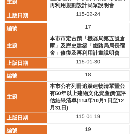
再利用規劃設計民眾說明會
開
資
115-02-24
訊
17
著
作
本市市定古蹟「機器局第五號倉
權
庫」及歷史建築「鐵路局局長宿
聲
舍」修復及再利用計畫說明會
明
115-01-30
隱
18
私
權
本市公有列冊追蹤建物清單暨公
保
有50年以上建物文化資產價值評
護
政
估結果清單(114年10月1日至12
策
月31日)
115-01-19
資
訊
19
安