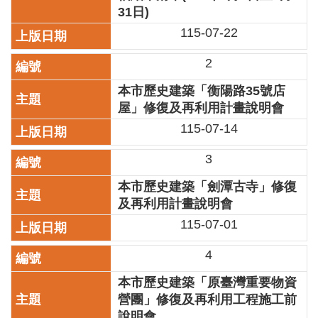
業
31日)
務
115-07-22
項
目
2
臺
本市歷史建築「衡陽路35號店
北
屋」修復及再利用計畫說明會
藝
文
115-07-14
空
間
3
歷
本市歷史建築「劍潭古寺」修復
年
及再利用計畫說明會
文
115-07-01
化
節
4
慶
本市歷史建築「原臺灣重要物資
廉
營團」修復及再利用工程施工前
政
說明會
專