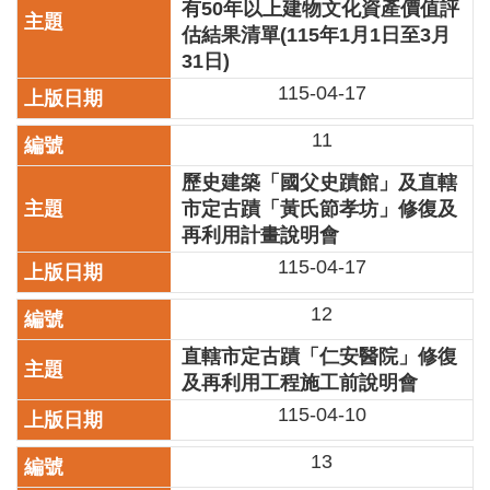
有50年以上建物文化資產價值評
陳
估結果清單(115年1月1日至3月
情
31日)
系
115-04-17
統
11
雙
語
歷史建築「國父史蹟館」及直轄
詞
市定古蹟「黃氏節孝坊」修復及
彙
再利用計畫說明會
台
115-04-17
北
通
12
English
直轄市定古蹟「仁安醫院」修復
及再利用工程施工前說明會
易
115-04-10
讀
專
13
區