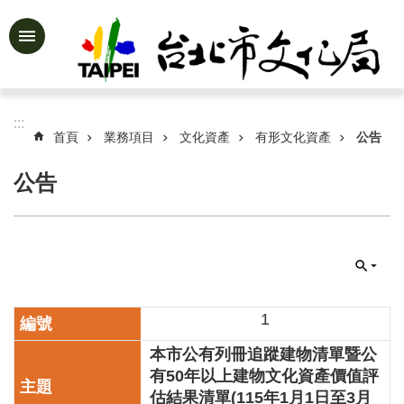
跳到主要內容區塊
進
階
搜
尋
:::
首頁
業務項目
文化資產
有形文化資產
公告
公告
公
告
資
訊
認
識
1
文
本市公有列冊追蹤建物清單暨公
化
局
有50年以上建物文化資產價值評
估結果清單(115年1月1日至3月