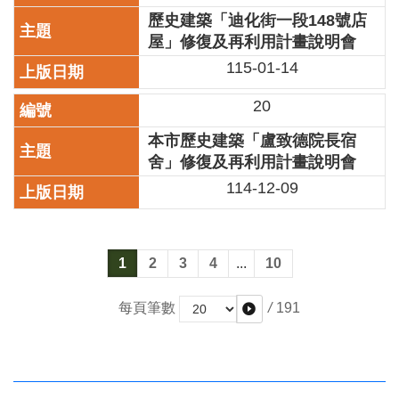
全
歷史建築「迪化街一段148號店
政
屋」修復及再利用計畫說明會
策
115-01-14
政
府
20
網
本市歷史建築「盧致德院長宿
站
資
舍」修復及再利用計畫說明會
料
114-12-09
開
放
宣
告
1
2
3
4
...
10
相
/
191
每頁筆數
關
連
結