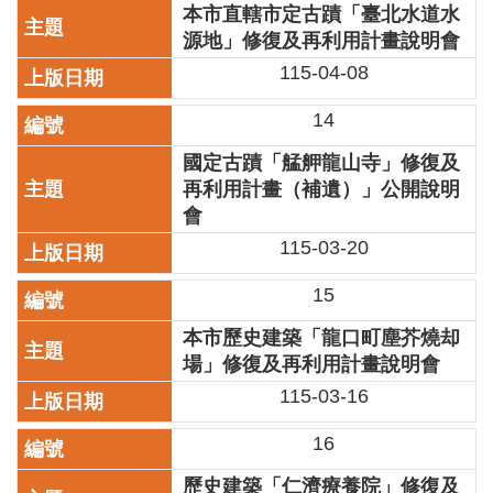
本市直轄市定古蹟「臺北水道水
廉
源地」修復及再利用計畫說明會
政
平
115-04-08
臺
專
14
區
國定古蹟「艋舺龍山寺」修復及
常
再利用計畫（補遺）」公開說明
見
會
問
115-03-20
答
15
臺
北
本市歷史建築「龍口町塵芥燒却
市
場」修復及再利用計畫說明會
政
115-03-16
府
16
政
府
歷史建築「仁濟療養院」修復及
公