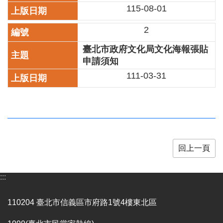
業
115-08-01
務
項
2
目
臺北市政府文化局文化海報張貼
臺
申請須知
北
111-03-31
藝
文
空
間
歷
年
回上一頁
文
化
節
:::
慶
廉
110204 臺北市信義區市府路1號4樓東北區
政
專