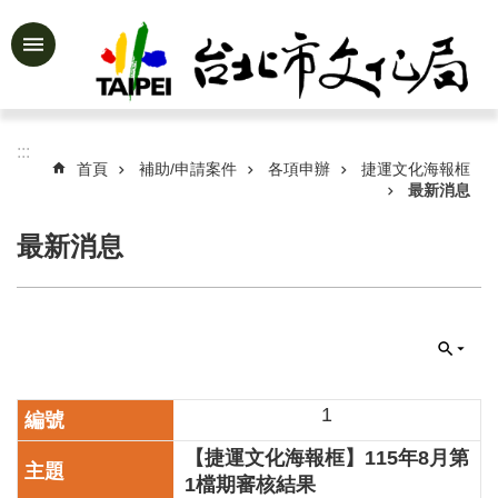
跳到主要內容區塊
進
階
搜
尋
:::
首頁
補助/申請案件
各項申辦
捷運文化海報框
最新消息
最新消息
公
告
資
訊
認
識
文
1
化
【捷運文化海報框】115年8月第
局
1檔期審核結果