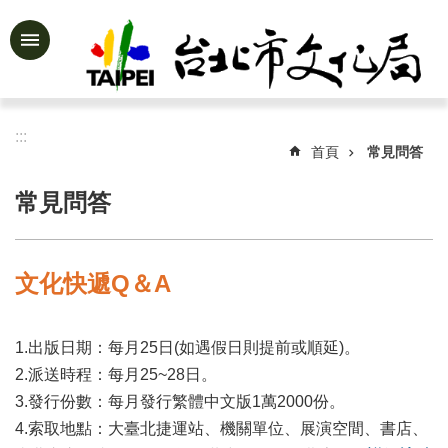
跳到主要內容區塊
進
階
搜
尋
:::
首頁
常見問答
常見問答
公
告
資
文化快遞Q＆A
訊
認
1.出版日期：每月25日(如遇假日則提前或順延)。
識
文
2.派送時程：每月25~28日。
化
3.發行份數：每月發行繁體中文版1萬2000份。
局
4.索取地點：大臺北捷運站、機關單位、展演空間、書店、