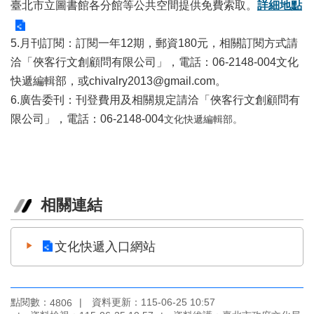
業
臺北市立圖書館各分館等公共空間提供免費索取。
詳細地點
務
項
5.月刊訂閱：訂閱一年12期，郵資180元，相關訂閱方式請
目
洽「俠客行文創顧問有限公司」，電話：06-2148-004文化
臺
快遞編輯部，或chivalry2013@gmail.com。
北
6.廣告委刊：刊登費用及相關規定請洽「俠客行文創顧問有
藝
限公司」，電話：06-2148-004
文化快遞編輯部。
文
空
間
歷
年
相關連結
文
化
節
文化快遞入口網站
慶
廉
政
點閱數：
資料更新：115-06-25 10:57
4806
專