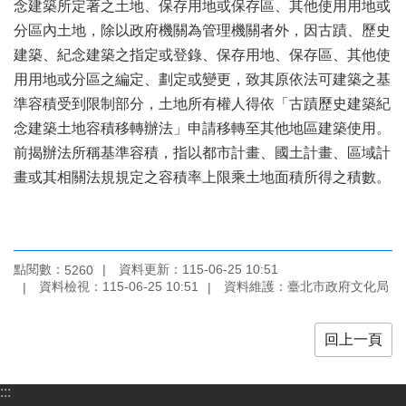
念建築所定著之土地、保存用地或保存區、其他使用用地或
業
務
分區內土地，除以政府機關為管理機關者外，因古蹟、歷史
項
建築、紀念建築之指定或登錄、保存用地、保存區、其他使
目
用用地或分區之編定、劃定或變更，致其原依法可建築之基
臺
準容積受到限制部分，土地所有權人得依「古蹟歷史建築紀
北
念建築土地容積移轉辦法」申請移轉至其他地區建築使用。
藝
前揭辦法所稱基準容積，指以都市計畫、國土計畫、區域計
文
畫或其相關法規規定之容積率上限乘土地面積所得之積數。
空
間
歷
年
點閱數：
資料更新：115-06-25 10:51
5260
文
資料檢視：115-06-25 10:51
資料維護：臺北市政府文化局
化
節
慶
回上一頁
廉
政
:::
專