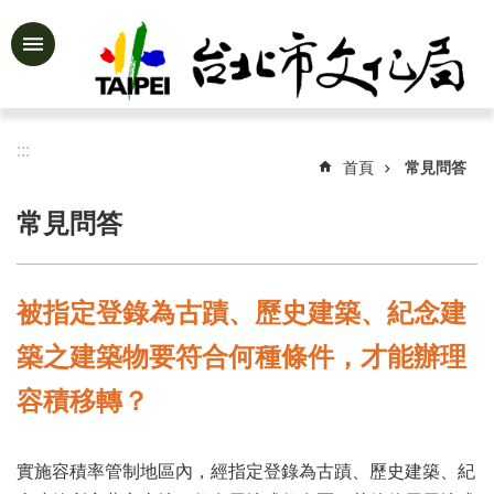
跳到主要內容區塊
進
階
搜
尋
:::
首頁
常見問答
常見問答
公
告
資
被指定登錄為古蹟、歷史建築、紀念建
訊
築之建築物要符合何種條件，才能辦理
認
識
容積移轉？
文
化
局
實施容積率管制地區內，經指定登錄為古蹟、歷史建築、紀