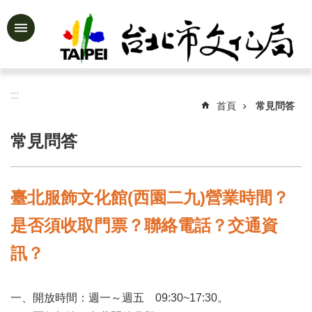
跳到主要內容區塊
進
階
搜
尋
:::
首頁
常見問答
常見問答
公
告
資
臺北服飾文化館(西園二九)營業時間？
訊
是否須收取門票？聯絡電話？交通資
認
識
訊？
文
化
局
一、開放時間：週一～週五 09:30~17:30。