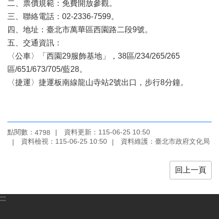
二、票價規範：免費開放參觀。
業
務
三、聯絡電話：02-2336-7599。
項
四、地址：臺北市萬華區西園路二段9號。
目
五、交通資訊：
臺
〈公車〉「西園29服飾基地」，38區/234/265/265
北
區/651/673/705/藍28。
藝
〈捷運〉捷運板南線龍山寺站2號出口，步行8分鐘。
文
空
間
歷
點閱數：
資料更新：115-06-25 10:50
4798
年
資料檢視：115-06-25 10:50
資料維護：臺北市政府文化局
文
化
節
回上一頁
慶
廉
:::
政
專