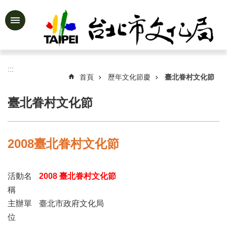
跳到主要內容區塊
進
階
搜
尋
:::
首頁
歷年文化節慶
臺北眷村文化節
臺北眷村文化節
公
告
資
2008臺北眷村文化節
訊
認
活動名
2008 臺北眷村文化節
識
文
稱
化
主辦單
臺北市政府文化局
局
位