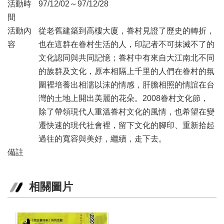
業
活動時
97/12/02～97/12/28
務
間
項
活動內
從老舊建築到高樓大廈，眷村見證了歷史的轉折，
目
容
也在這群在眷村生活的人，印記者不可抹滅不了的
臺
文化認同與共同記憶；眷村中有來自大江南北不同
北
的族群及文化，原本相隔上千里的人們在眷村的氛
藝
圍裡培養出相濡以沫的情感，肝膽相照的情誼在台
文
空
灣的土地上開出美麗的花朵。2008眷村文化節，
間
除了帶領現代人重溫眷村文化的風情，也希望在變
遷快速的現代社會裡，留下文化的腳印、重新拾起
歷
過往的寬容與美好，繼續，走下去。
年
文
備註
化
節
慶
相關圖片
廉
政
專