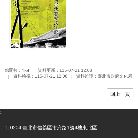
區
珍
貴
文
化
資
源
補
點閱數：
資料更新：115-07-21 12:08
154
助/
資料檢視：115-07-21 12:08
資料維護：臺北市政府文化局
申
請
案
回上一頁
件
政
:::
府
公
110204 臺北市信義區市府路1號4樓東北區
開
資