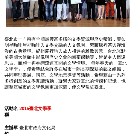
業
務
項
目
臺
臺北市一向擁有全國最豐富多樣的文學資源與歷史積澱，譬如
北
明星咖啡屋裡咖啡與文學交融的人文氛圍、紫藤廬裡茶與禪瀰
藝
漫的古典意境、紀州庵裡詩與故人相遇的雅致興意、台北光點
文
前美國大使館中影像與歷史交會的幽密感動等，皆是令人懷遠
空
思古、而願一再眷戀流連其間的文學情境。 每年春天的「臺北
間
文學季」，便希望結合許多在城市一隅長期深耕的藝文組織，
共同辦理書展、講座、文學地景導覽等活動，希望藉由一系列
歷
多樣創意的文學閱讀活動，凝聚大家對臺北的情感和記憶，也
年
讓整座城市的文學氛圍更加深濃，使文學常駐臺北。
文
化
節
活動名
2015臺北文學季
慶
稱
廉
主辦單
臺北市政府文化局
政
位
專