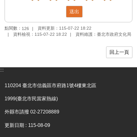
訊
聯
絡
點閱數：
資料更新：115-07-22 18:22
126
資
資料檢視：115-07-22 18:22
資料維護：臺北市政府文化局
訊
影
回上一頁
音
專
區
:::
110204 臺北市信義區市府路1號4樓東北區
回
首
1999(臺北市民當家熱線)
頁
外縣市請撥 02-27208889
網
站
更新日期
115-08-09
導
覽