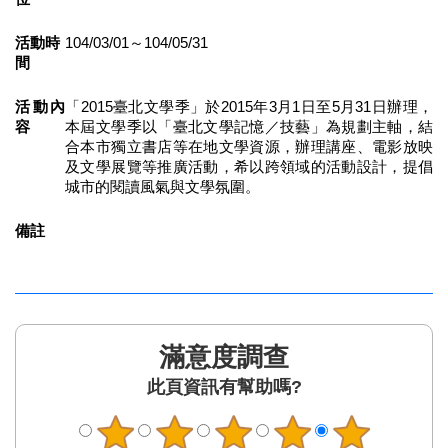
區
活動時
104/03/01～104/05/31
間
珍
貴
文
活動內
「2015臺北文學季」於2015年3月1日至5月31日辦理，
化
容
本屆文學季以「臺北文學記憶／技藝」為規劃主軸，結
合本市獨立書店等在地文學資源，辦理講座、電影放映
資
及文學展覽等推廣活動，希以跨領域的活動設計，提倡
源
城市的閱讀風氣與文學氛圍。
補
備註
助/
申
請
案
件
滿意度調查
政
府
此頁資訊有幫助嗎?
公
開
資