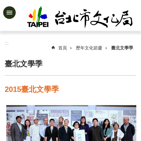
跳到主要內容區塊
進
階
搜
尋
:::
首頁
歷年文化節慶
臺北文學季
臺北文學季
公
告
資
2015臺北文學季
訊
認
識
文
化
局