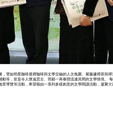
澱，譬如明星咖啡屋裡咖啡與文學交融的人文氛圍、紫藤廬裡茶與禪
感動等，皆是令人懷遠思古、而願一再眷戀流連其間的文學情境。 
地景導覽等活動，希望藉由一系列多樣創意的文學閱讀活動，凝聚大