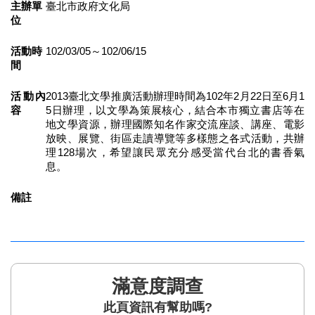
主辦單
臺北市政府文化局
區
位
珍
活動時
102/03/05～102/06/15
貴
間
文
化
活動內
2013臺北文學推廣活動辦理時間為102年2月22日至6月1
資
容
5日辦理，以文學為策展核心，結合本市獨立書店等在
源
地文學資源，辦理國際知名作家交流座談、講座、電影
放映、展覽、街區走讀導覽等多樣態之各式活動，共辦
補
理128場次，希望讓民眾充分感受當代台北的書香氣
助/
息。
申
請
備註
案
件
政
府
公
滿意度調查
開
此頁資訊有幫助嗎?
資