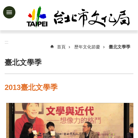
跳到主要內容區塊
進
階
搜
尋
:::
首頁
歷年文化節慶
臺北文學季
臺北文學季
公
告
資
2013臺北文學季
訊
認
識
文
化
局