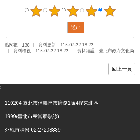
訊
聯
絡
資
訊
點閱數：
資料更新：115-07-22 18:22
138
影
資料檢視：115-07-22 18:22
資料維護：臺北市政府文化局
音
專
回上一頁
區
:::
回
首
頁
110204 臺北市信義區市府路1號4樓東北區
網
1999(臺北市民當家熱線)
站
導
外縣市請撥 02-27208889
覽