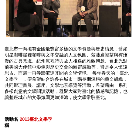
業
務
項
目
臺
北
藝
臺北市一向擁有全國最豐富多樣的文學資源與歷史積澱，譬如
文
明星咖啡屋裡咖啡與文學交融的人文氛圍、紫藤廬裡茶與禪瀰
空
漫的古典意境、紀州庵裡詩與故人相遇的雅致興意、台北光點
間
前美國大使館中影像與歷史交會的幽密感動等，皆是令人懷遠
思古、而願一再眷戀流連其間的文學情境。 每年春天的「臺北
歷
文學季」，便希望結合許多在城市一隅長期深耕的藝文組織，
年
共同辦理書展、講座、文學地景導覽等活動，希望藉由一系列
多樣創意的文學閱讀活動，凝聚大家對臺北的情感和記憶，也
文
讓整座城市的文學氛圍更加深濃，使文學常駐臺北。
化
節
慶
活動名
2013臺北文學季
廉
稱
政
專