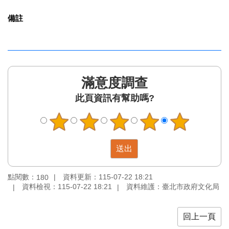
區
備註
珍
貴
文
化
資
滿意度調查
源
此頁資訊有幫助嗎?
補
助/
申
請
案
件
點閱數：
資料更新：115-07-22 18:21
180
政
資料檢視：115-07-22 18:21
資料維護：臺北市政府文化局
府
公
開
回上一頁
資