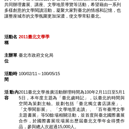
業
共同辦理書展、講座、文學地景導覽等活動，希望藉由一系列
務
多樣創意的文學閱讀活動，凝聚大家對臺北的情感和記憶，也
項
讓整座城市的文學氛圍更加深濃，使文學常駐臺北。
目
臺
活動名
2011臺北文學季
北
稱
藝
文
主辦單
臺北市政府文化局
空
位
間
活動時
100/02/11～100/05/15
歷
間
年
文
活動內
2011臺北文學推廣活動辦理時間為100年2月11日至5月1
化
容
5日，本年度主題為「臺北歲時記」，以臺北的時間與
節
空間為策劃主軸。規劃包括「臺北獨立書店講座」、
慶
「文學閱影展」、「文學地景走讀」、「百年臺灣文學
主題書展」等50餘場相關活動，並首度與臺北國際書展
廉
合作，於國際書展現場展出歷屆臺北文學年金得獎作
政
品，參與總人次超過15,000人。
專