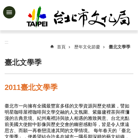
跳到主要內容區塊
進
階
搜
尋
:::
首頁
歷年文化節慶
臺北文學季
臺北文學季
公
告
資
2011臺北文學季
訊
認
臺北市一向擁有全國最豐富多樣的文學資源與歷史積澱，譬如
識
明星咖啡屋裡咖啡與文學交融的人文氛圍、紫藤廬裡茶與禪瀰
文
漫的古典意境、紀州庵裡詩與故人相遇的雅致興意、台北光點
化
前美國大使館中影像與歷史交會的幽密感動等，皆是令人懷遠
局
思古、而願一再眷戀流連其間的文學情境。 每年春天的「臺北
文學季」，便希望結合許多在城市一隅長期深耕的藝文組織，