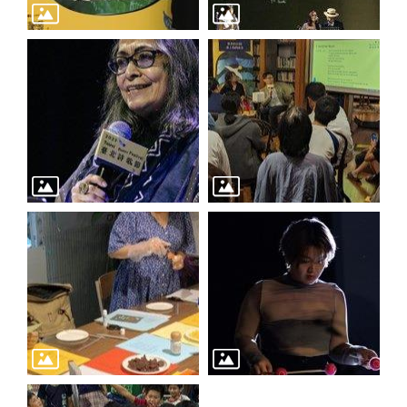
訊
聯
絡
資
訊
影
音
專
區
回
首
頁
網
站
導
覽