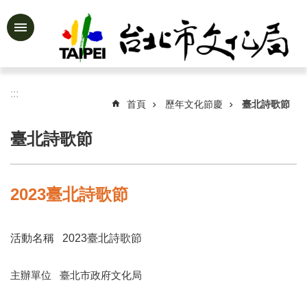
跳到主要內容區塊
進
階
搜
尋
:::
首頁
歷年文化節慶
臺北詩歌節
臺北詩歌節
公
告
資
2023臺北詩歌節
訊
認
活動名稱 2023臺北詩歌節
識
文
化
主辦單位 臺北市政府文化局
局