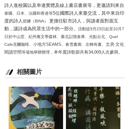
詩人進校園以及串連實體及線上書店書展等，更邀請到來自
區
5位國際詩人來臺交流，其中來自印
泰國、日本、法國和香港等
珍
度的詩人
更擔任駐市詩人，與讀者面對面互
碧娜（BINA）
貴
動，讓詩成為民眾生活中的一部分。
活動從9月23日起至10月7
文
化
日於中山堂、紀州庵文學森林、臺北記憶倉庫、光點台北、Quel
資
Cafe克爾咖啡、
小地方SEAMS
、春雪書廊、左轉有書、
文房‧文化
源
閱讀空間
等場地舉辦辦理，
本年度詩歌節共有34,009人次參與。
補
助/
相關圖片
申
請
案
件
政
府
公
開
資