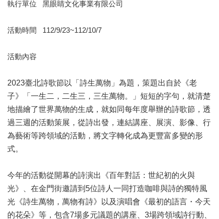
業
執行單位 黑眼睛文化事業有限公司
務
項
活動時間 112/9/23~112/10/7
目
臺
活動內容
北
藝
2023臺北詩歌節以「詩生萬物」為題，策題出自於《老
文
空
子》「一生二，二生三，三生萬物。」短短的字句，就清楚
間
地描繪了世界萬物的生成，就如同每年度舉辦的詩歌節，透
過三週的活動策展，從詩出發，連結講座、展演、影像、行
歷
為藝術等跨領域的活動，將文字轉化成為更豐富多變的形
年
文
式。
化
節
今年的活動從開幕的詩演出《百年對話：世紀初的火與
慶
光》、在金門街邀請到5位詩人一同打造咖啡與詩的獨特風
廉
光《詩生萬物，萬物有詩》以及演唱會《最初的語言・今天
政
的花朵》等，包含7場多元議題的講座、3場跨領域詩行動、
專