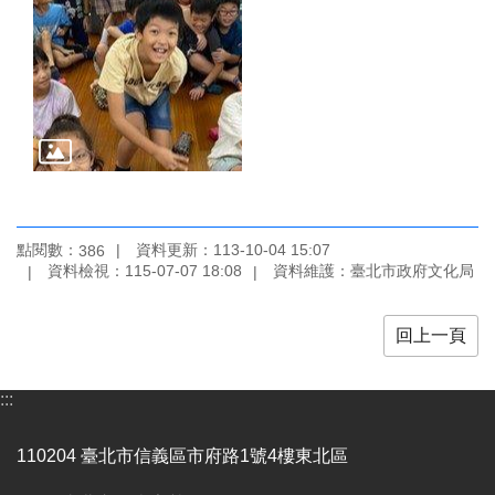
陳
情
系
統
雙
語
詞
彙
點閱數：
資料更新：113-10-04 15:07
386
台
資料檢視：115-07-07 18:08
資料維護：臺北市政府文化局
北
通
回上一頁
English
易
:::
讀
專
110204 臺北市信義區市府路1號4樓東北區
區