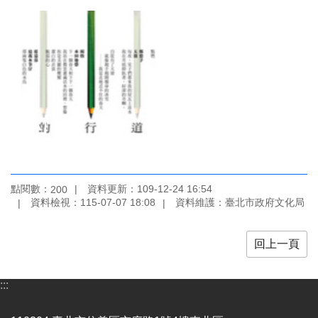
訊
聯
絡
資
訊
影
音
專
區
點閱數：
資料更新：109-12-24 16:54
200
回
資料檢視：115-07-07 18:08
資料維護：臺北市政府文化局
首
頁
回上一頁
網
站
:::
導
覽