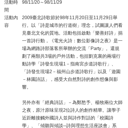
業
活動時
98/11/20～98/11/29
務
間
項
活動內
2009臺北詩歌節於98年11月20日至11月29日舉
目
容
行。以「詩是城市的行道樹」理念，試圖讓人們看
臺
見臺北文化的質地。活動包括啟動「樂善好詩」捐
北
一首詩行動，《電光火詩：數位影像詩之夜》是一
藝
場為網路詩部落客所舉辦的交流「Party」。還規
文
空
劃了兩類共3場的戶外活動，包括劉克襄的兩場行
間
動詩學「詩發生現場1－指南宮步道詩歌行」、
「詩發生現場2－福州山步道詩歌行」以及「遊園
歷
－林園詩話」，感受大自然對詩的創作想像與影
年
文
響。
化
節
另外亦有「經典詩話」－為鄭愁予、楊牧兩位大師
慶
之夜，原汁原味呈現2位詩人的創作精華。讓學子
廉
近距離接觸外國詩人並與詩作對話的「校園詩
政
學」、「傾聽與傾談─詩與理想生活座談會」系
專