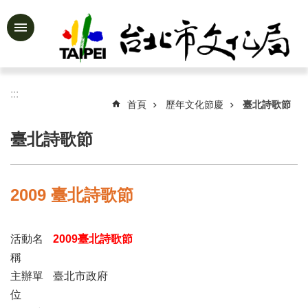
跳到主要內容區塊
進
階
搜
尋
:::
首頁
歷年文化節慶
臺北詩歌節
臺北詩歌節
公
告
資
2009 臺北詩歌節
訊
認
活動名
2009臺北詩歌節
識
文
稱
化
主辦單
臺北市政府
局
位