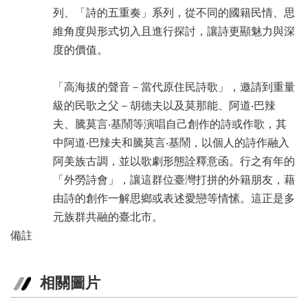
列、「詩的五重奏」系列，從不同的國籍民情、思
區
維角度與形式切入且進行探討，讓詩更顯魅力與深
珍
度的價值。
貴
文
化
「高海拔的聲音－當代原住民詩歌」，邀請到重量
資
級的民歌之父－胡德夫以及莫那能、阿道‧巴辣
源
夫、騰莫言‧基鬧等演唱自己創作的詩或作歌，其
中阿道‧巴辣夫和騰莫言‧基鬧，以個人的詩作融入
補
助/
阿美族古調，並以歌劇形態詮釋意函。行之有年的
申
「外勞詩會」，讓這群位臺灣打拼的外籍朋友，藉
請
由詩的創作一解思鄉或表述愛戀等情愫。這正是多
案
件
元族群共融的臺北市。
備註
政
府
公
相關圖片
開
資