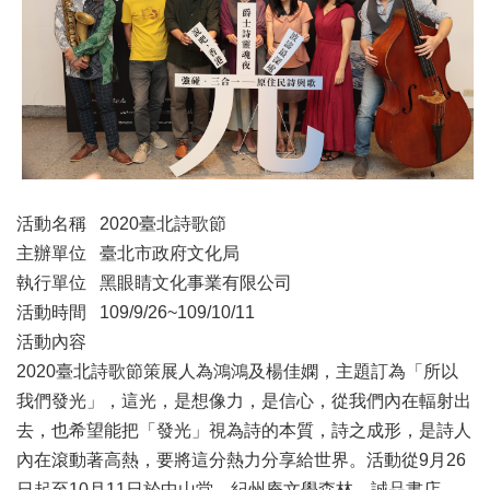
業
務
項
目
臺
北
藝
文
空
活動名稱 2020臺北詩歌節
間
主辦單位 臺北市政府文化局
歷
執行單位 黑眼睛文化事業有限公司
年
活動時間 109/9/26~109/10/11
文
活動內容
化
2020臺北詩歌節策展人為鴻鴻及楊佳嫻，主題訂為「所以
節
慶
我們發光」，這光，是想像力，是信心，從我們內在輻射出
去，也希望能把「發光」視為詩的本質，詩之成形，是詩人
廉
內在滾動著高熱，要將這分熱力分享給世界。活動從9月26
政
專
日起至10月11日於中山堂、紀州庵文學森林、誠品書店、