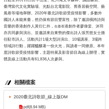
區
臺灣當代文化實驗場、光點台北電影院、舊香居藝空間、藝
風巷等場地舉辦。2020年臺北詩歌節受疫情影響，多數外
珍
國詩人未能來臺，然仍保有節目豐富性，除了邀請橫跨詩與
貴
文
音樂的香港創作人黃衍仁外，
港創作者廖偉棠、沐羽
在臺香
化
亦共同參與演出。並邀請來自東勢的傑出詩人張芳慈女士擔
資
任駐市詩人。活動共計1場大型詩演出、10場講座、3場跨
源
領域詩行動，躍躍醞釀著一份火光，與讀者一同燎原。本年
補
度詩歌節受疫情影響，主題特展及影音節目為線上辦理，實
助/
體及線上活動共有61,836人次參與。
申
請
案
件
相關檔案
政
府
2020臺北詩歌節_線上版DM
公
開
pdf(8.94 MB)
資