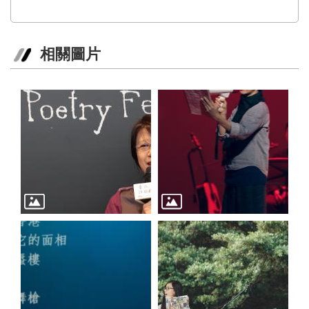
訊
聯
相關圖片
絡
資
訊
影
音
專
區
回
首
頁
網
站
導
覽