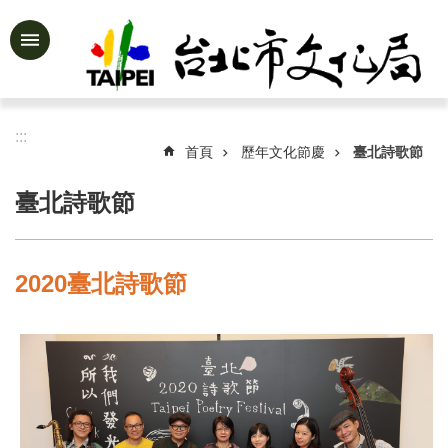
跳到主要內容區塊
進
階
搜
尋
:::
首頁
歷年文化節慶
臺北詩歌節
臺北詩歌節
公
告
資
2020臺北詩歌節
訊
認
識
文
化
局