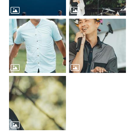
陳
情
系
統
雙
語
詞
彙
台
北
通
English
易
讀
專
區