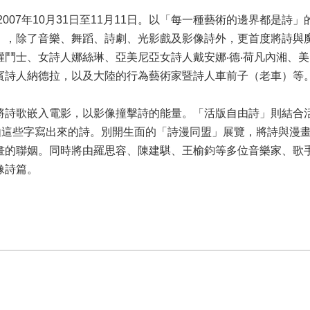
2007年10月31日至11月11日。以「每一種藝術的邊界都是
」，除了音樂、舞蹈、詩劇、光影戲及影像詩外，更首度將詩與
鬥士、女詩人娜絲琳、亞美尼亞女詩人戴安娜‧德‧荷凡內湘、美
賓詩人納德拉，以及大陸的行為藝術家暨詩人車前子（老車）等
將詩歌嵌入電影，以影像撞擊詩的能量。「活版自由詩」則結合
徵由這些字寫出來的詩。別開生面的「詩漫同盟」展覽，將詩與漫
畫的聯姻。同時將由羅思容、陳建騏、王榆鈞等多位音樂家、歌
像詩篇。