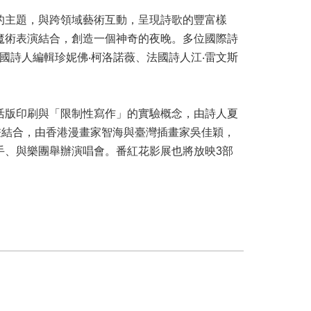
詩」的主題，與跨領域藝術互動，呈現詩歌的豐富樣
魔術表演結合，創造一個神奇的夜晚。多位國際詩
國詩人編輯珍妮佛‧柯洛諾薇、法國詩人江‧雷文斯
。
活版印刷與「限制性寫作」的實驗概念，由詩人夏
畫結合，由香港漫畫家智海與臺灣插畫家吳佳穎，
手、與樂團舉辦演唱會。番紅花影展也將放映3部