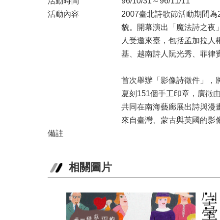
活動時間
96/10/31～96/11/11
活動內容
2007臺北詩歌節活動期間為
貌。開幕演出「魔法詩之夜
人受邀來臺，包括孟加拉人權
基、越南詩人阮光秀、菲律
首次舉辦「影像詩徵件」，
夏刻151個手工印章，廣
共同在南海藝廊展出詩與漫
來自臺灣、蒙古與英國的影
備註
相關圖片