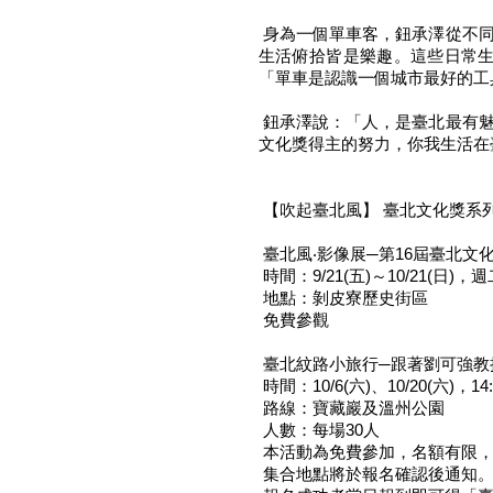
身為一個單車客，鈕承澤從不同
生活俯拾皆是樂趣。這些日常
「單車是認識一個城市最好的工
鈕承澤說：「人，是臺北最有魅
文化獎得主的努力，你我生活在
【吹起臺北風】 臺北文化獎系
臺北風‧影像展─第16屆臺北文
時間：9/21(五)～10/21(日)，
地點：剝皮寮歷史街區
免費參觀
臺北紋路小旅行─跟著劉可強教
時間：10/6(六)、10/20(六)，14:
路線：寶藏巖及溫州公園
人數：每場30人
本活動為免費參加，名額有限，
集合地點將於報名確認後通知