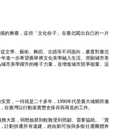
感的舞臺，這些「文化份子」在臺北闖出自己的一片
，從文學、藝術、舞蹈、古蹟等不同面向，遴選對臺北
今年進一步希望薦舉將文化美學融入生活、突顯城市美
為城市美學躍升的種子力量，並增進城市競爭能量。這
置，一待就是二十多年，1990年代受臺大城鄉所邀
，在臺灣以行動落實歷史保存與再造的工作。
服務大眾，弱勢族群則較難受到照顧、需要協助。「寶
，計劃拆遷所有違建，經由劉可強與多個社運團體奔