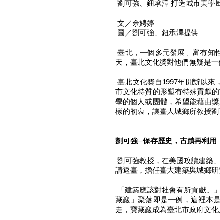
劉可強、鈕承澤 打造城市美學
文／余娉婷
圖／劉可強、鈕承澤提供
臺北，一個多元發展、富有知
天，臺北文化獎對他們無疑是一
臺北文化獎自1997年開辦以
市文化特質的形塑有特殊貢獻的
學的個人或團體，希望能藉由獎
樣的初衷，讓臺大城鄉所教授劉
劉可強─保存歷史，古蹟再利用
劉可強教授，在美國攻讀建築、
請返臺，擔任臺大建築與城鄉研
「建築應該對社會有所貢獻。」
藏巖」聚落即是一例，這裡本
走，寶藏巖成為臺北市政府文化