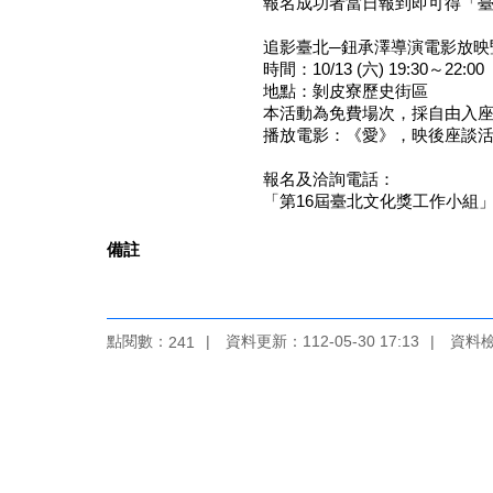
報名成功者當日報到即可得「臺
追影臺北─鈕承澤導演電影放映
時間：10/13 (六) 19:30～22:00
地點：剝皮寮歷史街區
本活動為免費場次，採自由入
播放電影：《愛》，映後座談活
報名及洽詢電話：
「第16屆臺北文化獎工作小組」 02-2
備註
點閱數：
資料更新：112-05-30 17:13
資料檢視
241