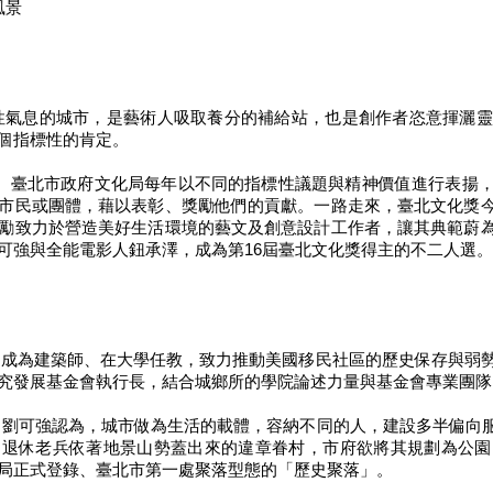
風景
性氣息的城市，是藝術人吸取養分的補給站，也是創作者恣意揮灑靈
個指標性的肯定。
來， 臺北市政府文化局每年以不同的指標性議題與精神價值進行表揚
市民或團體，藉以表彰、獎勵他們的貢獻。一路走來，臺北文化獎
勵致力於營造美好生活環境的藝文及創意設計工作者，讓其典範蔚
可強與全能電影人鈕承澤，成為第16屆臺北文化獎得主的不二人選。
成為建築師、在大學任教，致力推動美國移民社區的歷史保存與弱勢安
究發展基金會執行長，結合城鄉所的學院論述力量與基金會專業團隊
劉可強認為，城市做為生活的載體，容納不同的人，建設多半偏向
是退休老兵依著地景山勢蓋出來的違章眷村，市府欲將其規劃為公園
局正式登錄、臺北市第一處聚落型態的「歷史聚落」。