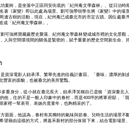
功案例，是坐落中正區同安街底的「紀州庵文學森林」。從日治時
名著《家變》即以此處為場景。劉可強帶領學生將《家變》中的場
周邊古樹的活動，現在，紀州庵已成臺北市的市定古蹟。因位處臺
造成「紀州庵文學森林」。
劉可強將寶藏巖歷史聚落、紀州庵文學森林變成城市裡的文化景觀
，人與空間環境間的關係是緊密的，賦予重要的歷史空間新生命、
力
是資深電影人鈕承澤。繁華先進的信義計畫區、「臺味」濃厚的剝
北豐富的面貌，也被臺北的美所驚豔。
等多重身分，從小就在臺北長大，鈕承澤笑稱自己是個「資深臺北人
的他，住的不是一般人印象中的眷村，而是400坪的將軍府邸，「
跟家裡一幫表哥、表姊共度童年，也夠精采的了。
方面面，他認為，眷村有其獨特的氣味與節奏。兒時生活的場景不
希望藉由這樣的方式，將嘉禾新村的部分保留下來，結合電影場景