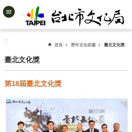
跳到主要內容區塊
進
階
搜
尋
:::
首頁
歷年文化節慶
臺北文化獎
臺北文化獎
公
告
資
第18屆臺北文化獎
訊
認
識
文
化
局