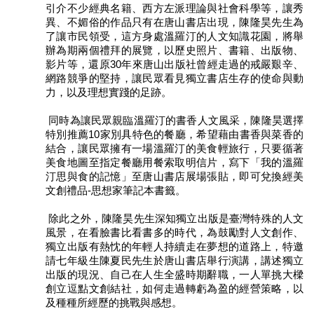
引介不少經典名籍、西方左派理論與社會科學等，讓秀
訊
異、不媚俗的作品只有在唐山書店出現，陳隆昊先生為
了讓市民領受，這方身處溫羅汀的人文知識花園，將舉
聯
辦為期兩個禮拜的展覽，以歷史照片、書籍、出版物、
絡
影片等，還原30年來唐山出版社曾經走過的戒嚴艱辛、
資
網路競爭的堅持，讓民眾看見獨立書店生存的使命與動
訊
力，以及理想實踐的足跡。
影
同時為讓民眾親臨溫羅汀的書香人文風采，陳隆昊選擇
音
特別推薦10家別具特色的餐廳，希望藉由書香與菜香的
專
結合，讓民眾擁有一場溫羅汀的美食輕旅行，只要循著
區
美食地圖至指定餐廳用餐索取明信片，寫下「我的溫羅
汀思與食的記憶」至唐山書店展場張貼，即可兌換經美
文創禮品-思想家筆記本書籤。
回
首
除此之外，陳隆昊先生深知獨立出版是臺灣特殊的人文
頁
風景，在看臉書比看書多的時代，為鼓勵對人文創作、
獨立出版有熱忱的年輕人持續走在夢想的道路上，特邀
網
請七年級生陳夏民先生於唐山書店舉行演講，講述獨立
站
出版的現況、自己在人生全盛時期辭職，一人單挑大樑
導
創立逗點文創結社，如何走過轉虧為盈的經營策略，以
及種種所經歷的挑戰與感想。
覽