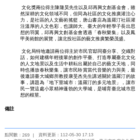
文化獎兩位得主陳隆昊先生以及邱再興文創基金會，雖
陳
然深耕的文化領域不同，但同為社區的文化推廣灌注心
情
力，是社區的人文藝術搖籃，唐山書店為溫羅汀社區灌
系
注溫厚的人文色彩，也讓師大、臺大的年輕學子長出思
統
想的羽翼，邱再興文創基金會透過「春秋樂集」以及鳳
甲美術館的展覽，讓北投社區的藝文推廣繁榮茂盛。
雙
語
文化局特地邀請兩位得主於市民官邸同臺分享、交織對
詞
話，如何建構年輕後輩的創作平臺、打造專屬臺北文化
彙
的人文地景以及生活中耕耘出屬於自己的藝文天地，同
時也播放春秋樂集，讓市民聆賞當代音樂的力與美，最
台
後邀請臺大城鄉所教授康旻杰先生講述關於溫羅汀的故
北
事，講題為「地下莖城市：溫羅汀的多元地景」，讓市
通
民一覽這處小眾精神蓬勃的大學城，是哺育臺北城市思
想的根莖。
English
備註
易
讀
專
區
點閱數：
資料更新：112-05-30 17:13
269