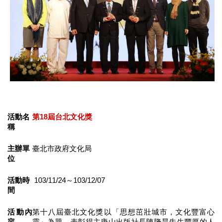
業
務
項
目
臺
北
藝
文
空
間
活動名
第18屆台北文化獎
稱
歷
年
主辦單
臺北市政府文化局
文
位
化
節
慶
活動時
103/11/24～103/12/07
間
廉
政
活動內
第十八屆臺北文化獎以「思想茁壯城市，文化豐富心
專
容
靈」為題，表彰得主唐山出版社長陳隆昊先生豐厚的人