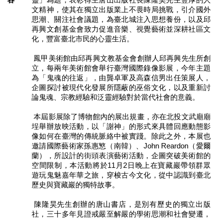
文精神，使其在獨立出版業上不畏時局挑戰，引介國外
區
思潮、關注社會議題，為臺北城注入思想養份，以及邱
再興文創基金會致力促進音樂、視覺藝術並深耕社區文
珍
化，豐富臺北市民的心靈生活。
貴
文
鳳甲美術館由邱再興文教基金會創辦人邱再興先生所創
化
立，每兩年美術館會舉行臺灣國際錄像影展，今年主題
資
為「鬼魂的往返」，由龔卓軍及高森信男出任策展人，
源
企圖探討被現代化發展所隱蔽的巫俗文化，以及重新討
論鬼魂、宗教經驗和泛靈經驗對於當代社會的意義。
補
助/
本屆影展除了博物館內的展出規畫，亦在北投文武廟廟
申
埕舉辦放映活動，以「謝神」的形式來具體回應動態影
請
像如何在臺灣的傳統脈絡中被實踐。除此之外，本展也
案
邀請國際藝術家孫惠慜（南韓）、John Reardon（愛爾
件
蘭），所設計的街頭表演藝術活動，企圖突破美術館的
空間限制，本活動將於11月2日晚上在寶藏巖帶領群眾
政
遊玩鬼魅嘉年華之旅，穿梭古今文化，從中認識到臺北
府
歷史與寶藏巖的獨特故事。
公
開
陳隆昊先生創辦的唐山書店，是別有歷史的獨立出版
社，三十多年見證戒嚴至解嚴的學術思潮和社會變遷，
資