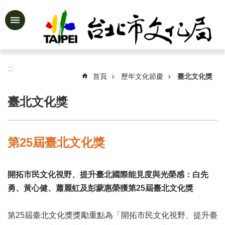
跳到主要內容區塊
進
階
搜
尋
:::
首頁
歷年文化節慶
臺北文化獎
臺北文化獎
公
告
資
第25屆臺北文化獎
訊
認
開拓市民文化視野、提升臺北國際能見度與光榮感：白先
識
文
勇、黃心健、蕭麗虹及彭蒙惠榮獲第
25
屆臺北文化獎
化
局
第25屆臺北文化獎獎勵重點為「開拓市民文化視野、提升臺