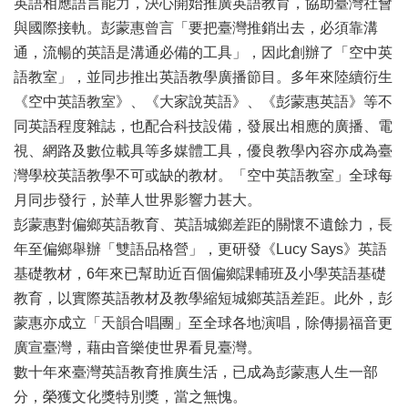
英語相應語言能力，決心開始推廣英語教育，協助臺灣社會
與國際接軌。彭蒙惠曾言「要把臺灣推銷出去，必須靠溝
通，流暢的英語是溝通必備的工具」，因此創辦了「空中英
語教室」，並同步推出英語教學廣播節目。多年來陸續衍生
《空中英語教室》、《大家說英語》、《彭蒙惠英語》等不
同英語程度雜誌，也配合科技設備，發展出相應的廣播、電
視、網路及數位載具等多媒體工具，優良教學內容亦成為臺
灣學校英語教學不可或缺的教材。「空中英語教室」全球每
月同步發行，於華人世界影響力甚大。
彭蒙惠對偏鄉英語教育、英語城鄉差距的關懷不遺餘力，長
年至偏鄉舉辦「雙語品格營」，更研發《Lucy Says》英語
基礎教材，6年來已幫助近百個偏鄉課輔班及小學英語基礎
教育，以實際英語教材及教學縮短城鄉英語差距。此外，彭
蒙惠亦成立「天韻合唱團」至全球各地演唱，除傳揚福音更
廣宣臺灣，藉由音樂使世界看見臺灣。
數十年來臺灣英語教育推廣生活，已成為彭蒙惠人生一部
分，榮獲文化獎特別獎，當之無愧。