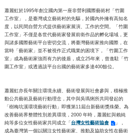
開
蕭麗虹於1995年創立國內第一座非營利國際藝術村「竹圍
資
訊
工作室」，是臺灣成立藝術村的先驅，於國內外擁有高知名
度，以民間自營方式提供藝術家展演、工作的空間。「竹圍
著
工作室」不僅是各世代藝術家發展前衛作品的孵化場域，更
作
與諸多國際藝術平台密切交流，將臺灣藝術家推向國際，在
權
聲
當時「藝術家」並不被視作正式職業的困境下，「竹圍工作
明
室」成為藝術家強而有力的後盾，成立25年來，曾進駐「竹
圍工作室」或透過該平台出國的藝術家多達400餘位。
隱
私
權
保
蕭麗虹亦長年關注環境永續、藝術發展與社會參與，積極推
護
動公共藝術及藝術行動理念，其中與吳瑪悧所共同發起的
政
策
「樹梅坑溪環境藝術行動」即獲第11屆台新藝術獎殊榮。為
改善藝術界整體性別差異環境，2000 年時，蕭麗虹與賴純
資
純等多位女性藝術家共同成立「
台灣女性藝術協會
」，
訊
安
成為臺灣第一個以關注女性藝術家、推動及協助女性在藝術