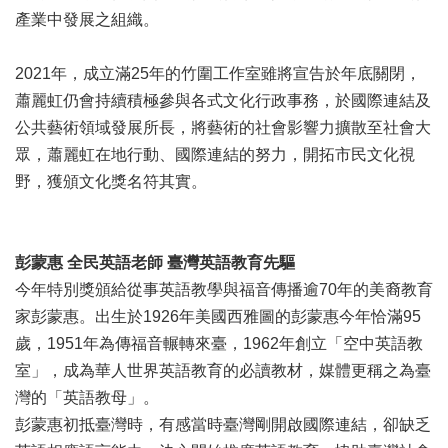
全
產業中發展之組織。
政
策
2021年，成立滿25年的竹圍工作室雖將宣告於年底關閉，
政
蕭麗虹仍會持續積極參與各式文化行政事務，於國際連結及
府
公共藝術領域發展所長，將藝術的社會影響力擴散至社會大
網
眾，蕭麗虹在地行動、國際連結的努力，開拓市民文化視
站
資
野，獲頒文化獎名符其實。
料
開
放
彭蒙惠
全民英語老師
臺灣英語教育先驅
宣
告
今年特別獎頒給從事英語教學與福音傳播逾70年的美裔教育
家彭蒙惠。出生於1926年美國西雅圖的彭蒙惠今年恰滿95
相
歲，1951年為傳福音輾轉來臺，1962年創立「空中英語教
關
連
室」，成為華人世界英語教育的必讀教材，媒體更稱之為臺
結
灣的「英語教母」。
彭蒙惠初抵臺灣時，有感當時臺灣剛開啟國際連結，卻缺乏