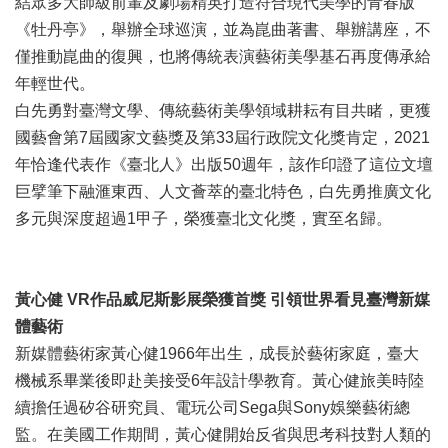
結眾多大師級前輩及劇場精英打造符合現代美學的青春版
訊
《牡丹亭》，舉辦全球巡演，並為崑曲著書、舉辦講座，不
聯
僅推動崑曲的復興，也將傳統表演藝術美學基石再度傳承給
絡
年輕世代。
資
白先勇對臺灣文學、傳統藝術美學領域耕耘有目共睹，更獲
訊
國藝會第7屆國家文藝獎及第33屆行政院文化獎肯定，2021
影
年恰逢代表作《臺北人》出版50週年，該作印證了這位文壇
音
巨擘筆下融滙東西、人文薈萃的臺北特色，白先勇推廣文化
專
多元與深度超過1甲子，榮獲臺北文化獎，實至名歸。
區
回
黃心健 VR
作品威尼斯影展榮獲首獎
引領世界看見臺灣新媒
首
體藝術
頁
新媒體藝術家黃心健1966年出生，成長於藝術家庭，臺大
網
機械系畢業後即赴美接受6年設計學教育。黃心健旅美時陸
站
續擔任過矽谷研究員、電玩公司Sega與Sony娛樂藝術總
導
覽
監。在美國工作期間，黃心健開始反省與思考科技對人類的