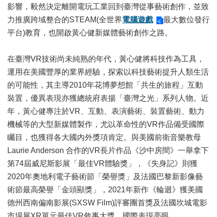
影響，毅然決定離開電玩工業回到臺灣從事藝術創作，並致
陳
力推廣跨域整合的STEAM(全世界
電腦遊戲
最大數位發行
情
平台)教育，也開啟黃心健新媒體藝術創作之路。
系
統
在臺灣VR技術尚未純熟的年代，黃心健將科技作為工具，
雙
運用在美國豐厚的業界經驗，探索以科技藝術提升人類生活
語
詞
的可能性，其主導2010年花博夢想館「共生的旅程」互動
彙
裝置，優異表現亦獲總統府表揚「臺灣之光」系列人物。近
年，黃心健專注於VR、互動、表演藝術、裝置藝術、動力
台
機械等的大型新媒體製作，尤以革命性的VR作品備受國際
北
通
矚目，也獲得各大國內外獎項肯定。與美國前衛音樂教母
Laurie Anderson 合作的VR長片作品《沙中房間》一舉拿下
English
第74屆威尼斯影展「最佳VR體驗獎」，《失身記》則獲
易
2020年奧地利電子藝術節「榮譽獎」及法國巴黎新影像藝
讀
術節最高榮譽「金頭顯獎」，2021年新作《輪迴》獲美國
專
德州西南偏南影展(SXSW Film)評審團首獎及法國坎城電影
區
市場展XR單元最佳VR敘事大獎，國際表現亮眼。