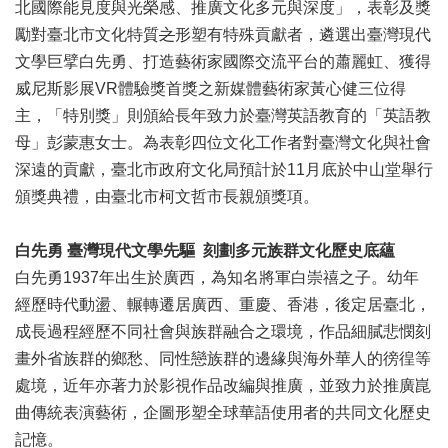
業
北國際能見度與光榮感、推廣文化多元與深度」，表彰及獎
務
勵對臺北市文化特質
之
形塑有特殊貢獻者，遴選出臺灣現代
項
文學巨擘白先勇、打造藝術家國際交流平台的蕭麗虹、獲得
目
威尼斯影展VR體驗獎首獎之新媒體藝術家黃心健三位得
臺
主，「特別獎」則頒給長年致力於臺灣英語教育的「英語教
北
母」彭蒙惠女士。為表彰四位文化工作者對臺灣文化與社會
藝
深遠的貢獻，臺北市政府文化局預計於11月底於中山堂舉行
文
空
頒獎典禮，由臺北市柯文哲市長親頒獎項。
間
白先勇
臺灣現代文學先驅
刻劃多元族群文化歷史底蘊
歷
白先勇1937年出生於廣西，為知名將軍白崇禧之子。幼年
年
文
經歷時代動盪、輾轉遷居廣西、重慶、香港，後定居臺北，
化
成長過程經歷不同社會與族群融合之環境，作品細膩悲憫刻
節
畫外省族群的鄉愁、同性戀族群的邊緣與海外華人的徬徨等
慶
處境，近年亦著力於影視作品改編與推廣，並致力於推廣崑
廉
曲傳統表演藝術，企圖形塑全球華語使用者的共同文化歷史
政
記憶。
專