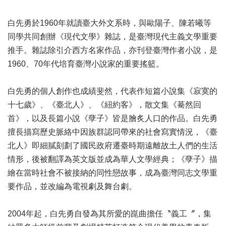
區
白先勇於1960年就讀臺大外文系時，與歐陽子、陳若曦等
珍
同學共同創辦《現代文學》雜誌，是臺灣現代主義文學重要
貴
推手。雜誌除引介西方名家作品，亦刊登臺灣作者小說，是
文
化
1960、70年代培育臺灣小說家的重要搖籃。
資
源
白先勇的個人創作也成績斐然，代表作短篇小說集《寂寞的
十七歲》、《臺北人》、《紐約客》，散文集《驀然回
補
助/
首》，以及長篇小說《孽子》皆是膾炙人口的作品。白先勇
申
擅長描寫歷史脈絡中因族群認同帶來的社會寫實情況，《臺
請
北人》即細膩刻劃了國民政府遷臺時期遠離故土人們的生活
案
件
情形，後被翻譯為英文版並成為華人文學經典；《孽子》描
繪在當時社會不被接納的同性戀故事，成為臺灣同志文學重
政
要作品，並改編為電視劇及舞台劇。
府
公
開
2004年起，白先勇自發為其所愛的崑曲擔任〝義工〞，集
資