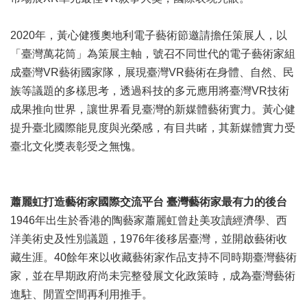
廉
政
2020年，黃心健獲奧地利電子藝術節邀請擔任策展人，以
平
「臺灣萬花筒」為策展主軸，號召不同世代的電子藝術家組
臺
專
成臺灣VR藝術國家隊，展現臺灣VR藝術在身體、自然、民
區
族等議題的多樣思考，透過科技的多元應用將臺灣VR技術
成果推向世界，讓世界看見臺灣的新媒體藝術實力。黃心健
常
見
提升臺北國際能見度與光榮感，有目共睹，其新媒體實力受
問
臺北文化獎表彰受之無愧。
答
臺
蕭麗虹
打造藝術家國際交流平台
臺灣藝術家最有力的後台
北
市
1946年出生於香港的陶藝家蕭麗虹曾赴美攻讀經濟學、西
政
洋美術史及性別議題，1976年後移居臺灣，並開啟藝術收
府
藏生涯。40餘年來以收藏藝術家作品支持不同時期臺灣藝術
家，並在早期政府尚未完整發展文化政策時，成為臺灣藝術
政
府
進駐、閒置空間再利用推手。
公