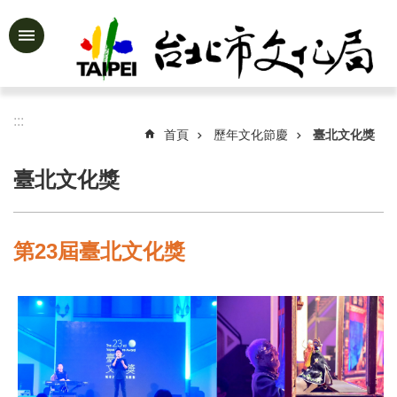
跳到主要內容區塊
進
階
搜
尋
:::
首頁
歷年文化節慶
臺北文化獎
臺北文化獎
公
告
資
第23屆臺北文化獎
訊
認
識
文
化
局