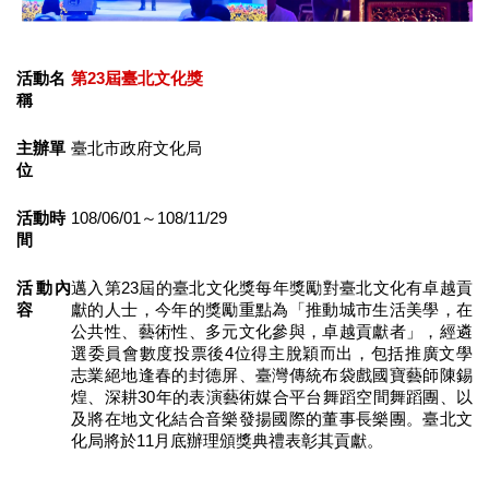
業
務
項
目
活動名
第23屆臺北文化獎
稱
臺
北
主辦單
臺北市政府文化局
藝
位
文
空
活動時
108/06/01～108/11/29
間
間
歷
活動內
邁入第23屆的臺北文化獎每年獎勵對臺北文化有卓越貢
年
容
獻的人士，今年的獎勵重點為「推動城市生活美學，在
文
公共性、藝術性、多元文化參與，卓越貢獻者」，經遴
化
選委員會數度投票後4位得主脫穎而出，包括推廣文學
節
志業絕地逢春的封德屏、臺灣傳統布袋戲國寶藝師陳錫
慶
煌、深耕30年的表演藝術媒合平台舞蹈空間舞蹈團、以
及將在地文化結合音樂發揚國際的董事長樂團。臺北文
化局將於11月底辦理頒獎典禮表彰其貢獻。
廉
政
專