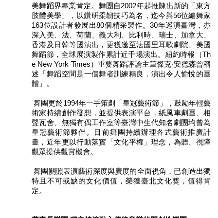
美舞蹈界專業肯定。舞團自2002年起推陳出新的「東方
廉
肢體美學」，以鑽研柔韌技巧為名，迄今與56位編舞家
政
163位設計者發展出80個精采製作。30年巡演臺灣，亦
平
深入美、法、荷蘭、義大利、比利時、瑞士、加拿大、
臺
香港及日韓等國演出，更獲邀至法國里耳歌劇院、美國
專
舞蹈節，全球展演製作累計近千場演出。紐約時報（Th
區
e New York Times）重要舞蹈評論主筆傑克·安德森曾稱
述「舞蹈空間是一個舞者訓練精良，演出令人愉悅的團
常
體」。
見
問
舞團更於1994年一手策劃「皇冠藝術節」，鼓勵年輕藝
答
術家持續創作發想，並提供表演平台，紙風車劇團、相
聲瓦舍、無獨有偶工作室等臺灣中生代知名劇團均曾為
皇冠藝術節夥伴。目前舞團持續辦理各式藝術推廣計
臺
畫，近年更以行動落實「文化平權」理念，為聽、視障
北
觀眾提供觀賞機會。
市
政
舞團關照表演藝術深度與廣度的全面視角，已創造出獨
府
特且不可或缺的文化價值，榮獲臺北文化獎，值得肯
定。
政
府
公