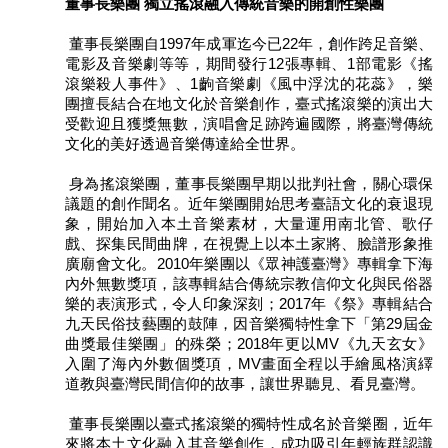
董事長樂團 獨立搖滾融入傳統音樂的開創性樂團
開
資
董事長樂團自1997年成軍迄今已22年，創作跨足音樂、
訊
電影及音樂劇等等，期間發行12張專輯、1部電影《搖
滾樂殺人事件》、1齣音樂劇《風中浮沈的花蕊》，樂
著
團擅長結合在地文化於音樂創作，臺式搖滾樂的演出大
作
受歡迎且獲獎無數，演唱會足跡跨遍國際，將臺灣傳統
文化的美好透過音樂傳達給全世界。
權
聲
身為搖滾樂團，董事長樂團早期以批判社會，關心環保
明
議題的創作聞名。近年樂團開始思考臺語文化的衰退現
象，開始加入本土音樂素材，大量運用南北管、歌仔
隱
戲、探集民間曲牌，在視覺上以本土家將、臉譜形象推
私
廣廟會文化。2010年樂團以《眾神護臺灣》專輯拿下海
權
內外無數獎項，該專輯結合傳統宗教信仰文化與民俗器
保
樂的表演形式，令人印象深刻；2017年《祭》專輯結合
護
九天民俗技藝團的鼓陣，因音樂獨特性拿下「第29屆金
政
曲獎最佳樂團」的殊榮；2018年更以MV《九天玄女》
策
入圍了海內外數個獎項，MV畫面全程以手繪風格演繹
道教與臺灣民間信仰的故事，讓世界聽見、看見臺灣。
資
訊
董事長樂團以臺式搖滾樂的獨特性成名於音樂圈，近年
安
來將本土文化融入其音樂創作，成功吸引年輕族群認識