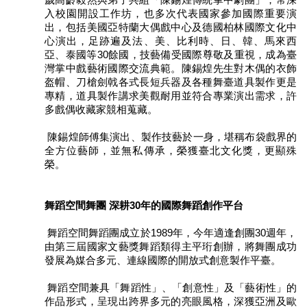
入校園開設工作坊，也多次代表國家參加國際重要演
陳
出，包括美國亞特蘭大偶戲中心及德國柏林國際文化中
情
心演出，足跡遍及法、美、比利時、日、韓、馬來西
系
亞、泰國等30餘國，技藝備受國際尊敬及重視，成為臺
統
灣掌中戲藝術國際交流典範。陳錫煌先生對木偶的衣飾
盔帽、刀槍劍戟各式長短兵器及各種舞臺道具製作更是
雙
專精，道具製作講求美觀耐用並符合專業演出需求，許
語
多戲偶收藏家競相蒐藏。
詞
彙
陳錫煌師傅集演出、製作技藝於一身，堪稱布袋戲界的
全方位藝師，並無私傳承，榮獲臺北文化獎，更顯殊
台
榮。
北
通
舞蹈空間舞團 深耕30年的國際舞蹈創作平台
English
舞蹈空間舞蹈團成立於1989年，今年適逢創團30週年，
易
由第三屆國家文藝獎舞蹈類得主平珩創辦，將舞團成功
發展為媒合多元、連線國際的開放式創意製作平臺。
讀
專
舞蹈空間兼具「舞蹈性」、「創意性」及「藝術性」的
區
作品形式，呈現出跨界多元的亮眼風格，深獲亞洲及歐