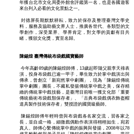
年獲台北市文化局委外館舍評鑑第一名，也是各國遊客
訊
來台列入必看的文化景點之一。
聯
封德屏長期默默耕耘，致力於保存及整理臺灣文學史
絡
料，服務及協助藝文界人士，推廣各世代、各類型的文
資
學創作，深受業界、學界肯定，對文學的貢獻有目共
訊
睹，獲頒文化獎，實至名歸。
影
音
陳錫煌 臺灣傳統布袋戲國寶藝師
專
區
今年高齡89歲的陳錫煌師傅，13歲起即隨父親李天祿表
演，投身布袋戲已逾一甲子，畢生致力於掌中戲演出與
傳承，曾創立「新宛然掌中劇團」，現為「陳錫煌傳統
回
掌中劇團」團長，不藏私發揚傳統掌中戲之美，保存精
首
緻的傳統掌中戲技藝，是臺灣目前唯一獲文化部「重要
頁
傳統藝術布袋戲類保存者」、「古典布袋戲偶衣飾盔帽
道具製作技術保存者」雙授證的國寶級藝師。
網
陳錫煌師傅年輕時曾與布袋戲各名家交流，習各家之
站
長，並自成一格，細微戲偶動作表演得栩栩如生，宛若
導
真人。師傅心繫傳統掌中戲的振興與發揚，2008年以78
覽
歲高齡毅然與弟子共組「陳錫煌傳統掌中劇團」，常深