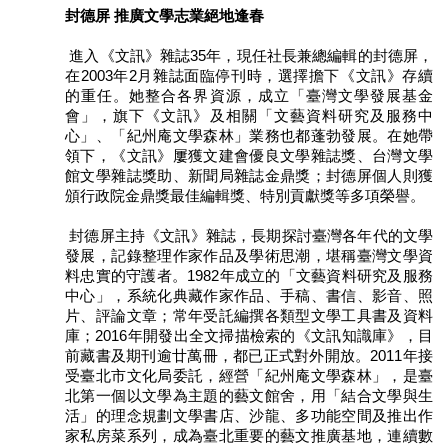
封德屏 推廣文學志業絕地逢春
區
進入《文訊》雜誌35年，現任社長兼總編輯的封德屏，
珍
在2003年2月雜誌面臨停刊時，選擇擔下《文訊》存續
貴
的重任。她整合各界資源，成立「臺灣文學發展基金
文
會」，旗下《文訊》及相關「文藝資料研究及服務中
化
心」、「紀州庵文學森林」業務也都蓬勃發展。在她帶
資
領下，《文訊》屢獲文建會優良文學雜誌獎、台灣文學
源
館文學雜誌獎助、新聞局雜誌金鼎獎；封德屏個人則獲
頒行政院金鼎獎最佳編輯獎、特別貢獻獎等多項榮譽。
補
助/
封德屏主持《文訊》雜誌，長期探討臺灣各年代的文學
申
發展，記錄整理作家作品及學術思潮，堪稱臺灣文學資
請
料忠實的守護者。1982年成立的「文藝資料研究及服務
案
中心」，系統化典藏作家作品、手稿、書信、影音、照
件
片、評論文章；常年受託編撰各類型文學工具書及資料
庫；2016年開發出全文掃描檢索的《文訊知識庫》，目
前藏書及期刊逾廿萬冊，都已正式對外開放。2011年接
政
受臺北市文化局委託，經營「紀州庵文學森林」，是臺
府
北第一個以文學為主題的藝文館舍，用「結合文學與生
公
活」的理念規劃文學書店、沙龍、多功能空間及推出作
開
家私房菜系列，成為臺北重要的藝文推廣基地，連續數
資