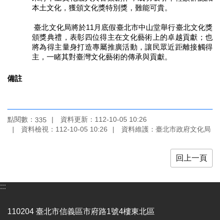
全
本土文化，獲頒文化獎特別獎，難能可貴。
政
策
臺北文化局將於11月底假臺北市中山堂舉行臺北文化獎
頒獎典禮，表彰四位得主在文化藝術上的卓越貢獻；也
政
將為得主量身打造專屬推廣活動，讓民眾近距離接觸得
主，一睹其對臺灣文化藝術的傳承與貢獻。
府
網
站
備註
資
料
開
放
點閱數：
資料更新：112-10-05 10:26
335
資料檢視：112-10-05 10:26
資料維護：臺北市政府文化局
宣
告
回上一頁
相
關
連
:::
結
110204 臺北市信義區市府路1號4樓東北區