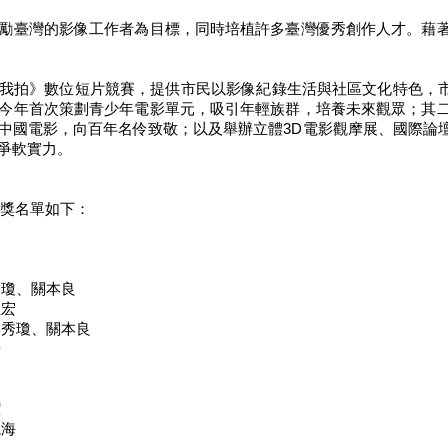
勵臺灣的影像工作者為目標，同時培植許多臺灣優秀創作人才。藉
我拍》數位短片競賽，提供市民以影像紀錄生活與社區文化特色，市
今年首次策劃青少年電影單元，吸引年輕族群，培養未來觀眾；其
中國電影，向百年名伶致敬；以及舉辦立體3D電影觀摩展、國際論
爭軟實力。
得獎名單如下：
秀瓊、關本良
孟宏
姜秀瓊、關本良
彥
潔
曉海