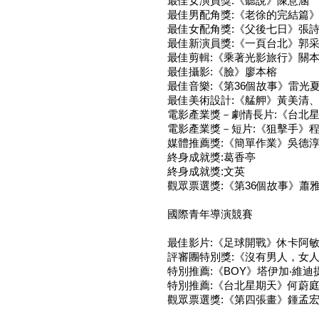
最佳女演員獎:《聽說》陳意涵
最佳男配角獎:《老徐的完結篇
最佳女配角獎:《父後七日》張
最佳新演員獎:《一頁台北》郭
最佳剪輯:《乘著光影旅行》關
最佳攝影:《臉》廖本榕
最佳音樂:《第36個故事》雷光
最佳美術設計:《艋舺》黃美清
電影產業獎－劇情長片:《台北
電影產業獎－短片:《狙擊手》
媒體推薦獎:《簡單作業》吳德
終身成就獎:葛香亭
終身成就獎:文英
觀眾票選獎:《第36個故事》蕭
國際青年導演競賽
最佳影片:《足球開戰》休卡阿敏
評審團特別獎:《沒有男人，女人
特別推薦:《BOY》塔伊加‧維迪
特別推薦:《台北星期天》何蔚
觀眾票選獎:《第四張畫》鍾孟