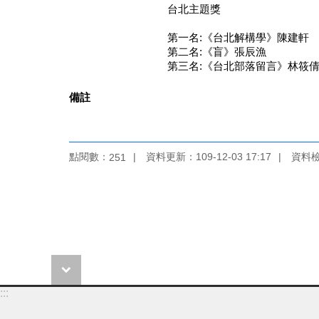
台北主題獎
第一名:《台北解構學》陳建軒
第二名:《盲》張辰漁
第三名:《台北部落留言》林筱
備註
點閱數：
資料更新：109-12-03 17:17
資料檢視
251
:::