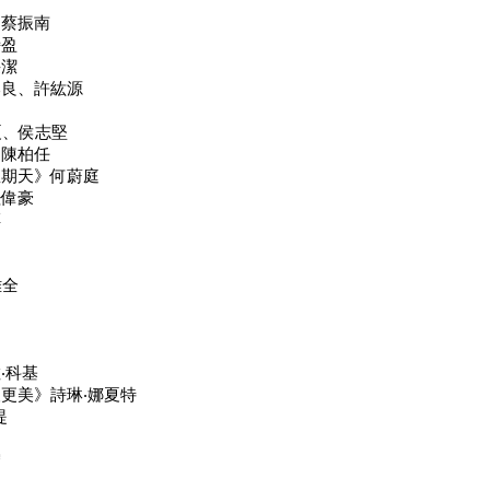
》蔡振南
詩盈
采潔
本良、許紘源
夏、侯志堅
、陳柏任
星期天》何蔚庭
程偉豪
淳
雅全
‧科基
更美》詩琳‧娜夏特
提
庭
宏