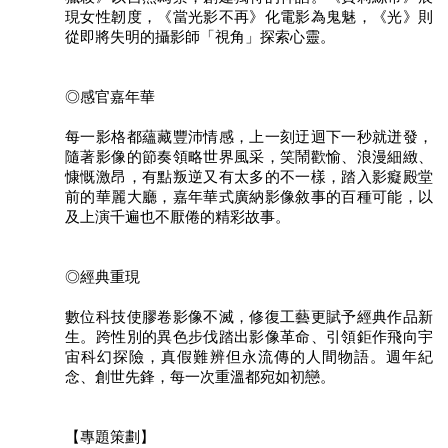
現女性韌度，《當光影不再》化電影為鬼魅，《光》則
廉
從即將失明的攝影師「視角」探索心靈。
政
平
臺
◎感官嘉年華
專
區
每一影格都蘊藏豐沛情感，上一刻迂迴下一秒就迸發，
隨著影像的節奏領略世界風采，笑鬧歡愉、浪漫細緻、
常
慷慨激昂，有點叛逆又有太多的不一樣，踏入影癡殿堂
見
前的華麗大廳，嘉年華式廣納影像敘事的百種可能，以
問
及上演千遍也不厭倦的精彩故事。
答
◎經典重現
臺
北
數位科技使膠卷影像不滅，修復工藝更賦予經典作品新
市
生。跨性別的異色步伐踏出影像革命、引領鉅作飛向宇
政
宙科幻探險，真假難辨但永流傳的人間物語。週年紀
府
念、創世先鋒，每一次重溫都宛如初戀。
政
府
【專題策劃】
公