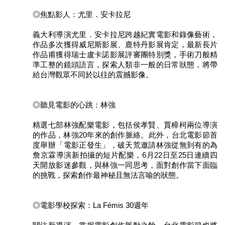
開
◎焦點影人：尤里．安卡拉尼
資
訊
義大利導演尤里．安卡拉尼跨越紀實電影和錄像藝術，
作品多次獲得威尼斯影展、鹿特丹影展肯定，最新長片
著
作品甫獲得瑞士盧卡諾影展評審團特別獎，手術刀般精
作
準工整的鏡頭語言，探索人類非一般的日常狀態，將帶
權
給台灣觀眾不同於以往的震撼影像。
聲
明
◎聽見電影的心跳：林強
隱
精選七部林強配樂電影，包括侯孝賢、賈樟柯兩位導演
私
的作品，林強20年來的創作脈絡。此外，台北電影節首
權
度舉辦「電影正發生」，破天荒邀請林強從無到有的為
保
詹京霖導演新拍攝的短片配樂，6月22日至25日連續四
護
天開放影迷參觀，與林強一同思考，面對創作當下面臨
政
的挑戰，探索創作最神秘且無法言喻的狀態。
策
資
◎電影學校探索：La Fémis 30週年
訊
安