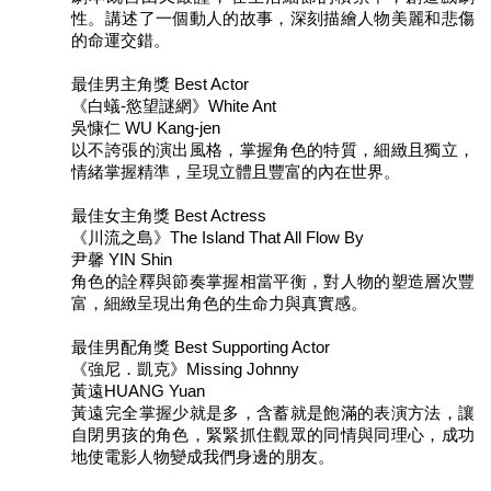
性。講述了一個動人的故事，深刻描繪人物美麗和悲傷
的命運交錯。
最佳男主角獎 Best Actor
《白蟻-慾望謎網》White Ant
吳慷仁 WU Kang-jen
以不誇張的演出風格，掌握角色的特質，細緻且獨立，
情緒掌握精準，呈現立體且豐富的內在世界。
最佳女主角獎 Best Actress
《川流之島》The Island That All Flow By
尹馨 YIN Shin
角色的詮釋與節奏掌握相當平衡，對人物的塑造層次豐
富，細緻呈現出角色的生命力與真實感。
最佳男配角獎 Best Supporting Actor
《強尼．凱克》Missing Johnny
黃遠HUANG Yuan
黃遠完全掌握少就是多，含蓄就是飽滿的表演方法，讓
自閉男孩的角色，緊緊抓住觀眾的同情與同理心，成功
地使電影人物變成我們身邊的朋友。