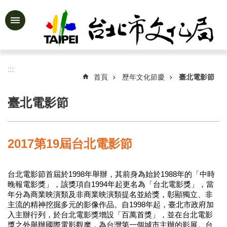
跳到主要內容區塊
進
階
搜
尋
:::
首頁
歷年文化節慶
臺北電影節
臺北電影節
公
告
資
2017第19屆台北電影節
訊
認
台北電影節首屆於1998年舉辦，其前身為始於1988年的「中時
識
晚報電影獎」，該獎項自1994年起更名為「台北電影獎」，當
文
年分為商業映演類及非商業映演類提名並給獎，彰顯獨立、非
化
主流的精神挖掘多元的影像作品。自1998年起，臺北市政府加
局
入主辦行列，於台北電影獎增設「百萬首獎」，並在台北電影
獎之外舉辦國際電影觀摩，為台灣第一個城市主辦的影展。台