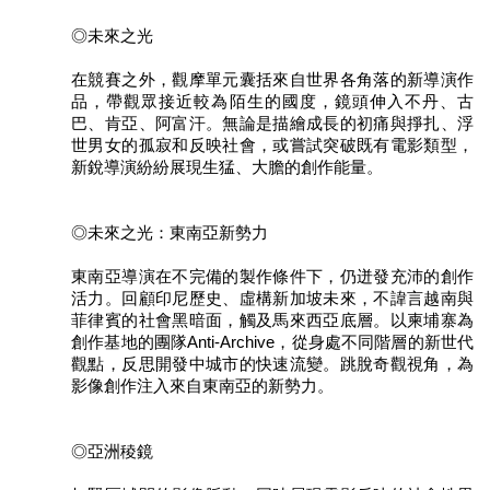
訊
◎未來之光
聯
在競賽之外，觀摩單元囊括來自世界各角落的新導演作
絡
品，帶觀眾接近較為陌生的國度，鏡頭伸入不丹、古
資
巴、肯亞、阿富汗。無論是描繪成長的初痛與掙扎、浮
訊
世男女的孤寂和反映社會，或嘗試突破既有電影類型，
新銳導演紛紛展現生猛、大膽的創作能量。
影
音
專
◎未來之光：東南亞新勢力
區
東南亞導演在不完備的製作條件下，仍迸發充沛的創作
活力。回顧印尼歷史、虛構新加坡未來，不諱言越南與
回
菲律賓的社會黑暗面，觸及馬來西亞底層。以柬埔寨為
首
創作基地的團隊Anti-Archive，從身處不同階層的新世代
頁
觀點，反思開發中城市的快速流變。跳脫奇觀視角，為
影像創作注入來自東南亞的新勢力。
網
站
導
◎亞洲稜鏡
覽