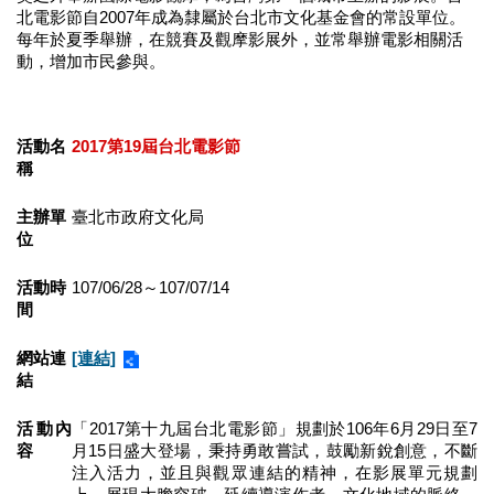
業
北電影節自2007年成為隸屬於台北市文化基金會的常設單位。
務
每年於夏季舉辦，在競賽及觀摩影展外，並常舉辦電影相關活
項
動，增加市民參與。
目
臺
活動名
2017第19屆台北電影節
北
稱
藝
文
空
主辦單
臺北市政府文化局
位
間
歷
活動時
107/06/28～107/07/14
年
間
文
化
網站連
[連結]
節
結
慶
活動內
「2017第十九屆台北電影節」規劃於106年6月29日至7
廉
容
月15日盛大登場，秉持勇敢嘗試，鼓勵新銳創意，不斷
政
注入活力，並且與觀眾連結的精神，在影展單元規劃
專