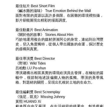
最佳短片 Best Short Film
《鹹水雞的滋味》 True Emotion Behind the Wall
面對有限的資源以及許多侷限、在困難的環境裡拍攝，
影片卻能展現出精彩的場面調度。
最佳動畫片 Best Animation
《關於他的故事》 Stories About Him
巧妙地運用複合的媒材拼湊阿公的身世，連結到台灣歷
史，切入角度獨特，從個人帶出國族的命運，探討歷史
的虛構與真實。
最佳導演獎 Best Director
《野潮》Wild Tides
呂柏勳 LU Po-shun
導演建構出相當真實的環境給演員去發揮，在極短的篇
幅中，很節制地述說偏鄉人物的孤獨。導演的美學風
格、對題材的關照，呈現出扎根於土地的生命力。
最佳編劇獎 Best Screenplay
《強尼．凱克》Missing Johnny
黃熙 HUANG Xi
劇本既自由又嚴謹，在生活細節的積累中，創造戲劇