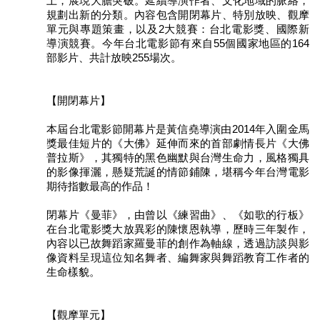
上，展現大膽突破。延續導演作者、文化地域的脈絡，
規劃出新的分類。內容包含開閉幕片、特別放映、觀摩
區
單元與專題策畫，以及2大競賽：台北電影獎、國際新
導演競賽。今年台北電影節有來自55個國家地區的164
珍
部影片、共計放映255場次。
貴
文
化
【開閉幕片】
資
源
本屆台北電影節開幕片是黃信堯導演由2014年入圍金馬
獎最佳短片的《大佛》延伸而來的首部劇情長片《大佛
補
普拉斯》，其獨特的黑色幽默與台灣生命力，風格獨具
助/
的影像揮灑，懸疑荒誕的情節鋪陳，堪稱今年台灣電影
申
期待指數最高的作品！
請
案
閉幕片《曼菲》，由曾以《練習曲》、《如歌的行板》
件
在台北電影獎大放異彩的陳懷恩執導，歷時三年製作，
內容以已故舞蹈家羅曼菲的創作為軸線，透過訪談與影
政
像資料呈現這位知名舞者、編舞家與舞蹈教育工作者的
府
生命樣貌。
公
開
【觀摩單元】
資