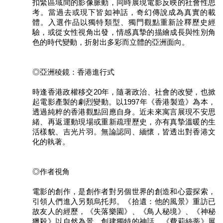
扣緊區域間的影像脈動，同時展現電影反映的社會性思
考。當過去或現下皆如神話，奇幻傳說成為真實的載
陳
體。入選作品以獨特類型、獨門觀點重新詮釋歷史經
情
驗，或從女性視角出發，情感真摯的描繪成長與性別角
系
色的時代變動，折射出多彩而立體的亞洲面向。
統
雙
◎亞洲稜鏡：香港進行式
語
詞
時逢香港政權移交20年，隨著政治、社會的改變，也掀
彙
起電影產製的劇烈變動。以1997年《香港製造》為本，
透過純粹的香港觀點回應自身。近未來寓言展現不安思
台
緒、再返運動現場或重新疏理歷史，亦有真摯溫暖的生
北
活樣貌、吉光片羽。無論認同、緬懷，皆透出對香港文
通
化的執著。
English
◎作者視角
易
讀
電影的創作，是創作者對另個世界的創造和心靈探索，
專
引領人們進入另類烏托邦。《拾遺：他的風景》重訪已
區
故友人的經歷，《失落樂園》、《鳥人秘境》、《神秘
獵殺》以自然為景，創建獨特的神話。《費莉絲蒂》展