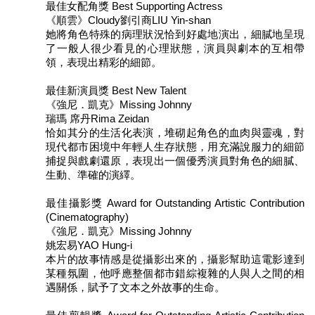
最佳女配角獎 Best Supporting Actress
《順雲》Cloudy劉引商LIU Yin-shan
她將角色特殊的病理狀況恰到好處地演出，細膩地呈現
了一般人很少看見的心理狀態，演員與劇本的互相帶
領，表現出精彩的細節。
最佳新演員獎 Best New Talent
《強尼．凱克》Missing Johnny
瑞瑪 席丹Rima Zeidan
恰如其分的生活化表演，堆砌起角色的血肉與靈魂，對
現代都市困境中年輕人生存狀態，用充滿說服力的細節
捕捉與戲劇還原，表現出一個優秀演員對角色的細膩、
生動、準確的演繹。
最佳攝影獎 Award for Outstanding Artistic Contribution
(Cinematography)
《強尼．凱克》Missing Johnny
姚宏易YAO Hung-i
本片的故事情感是從攝影出來的，攝影幫助這電影達到
某種氛圍，他呼應整個都市錯綜複雜的人與人之間的相
遇關係，賦予了文本之外故事的生命。