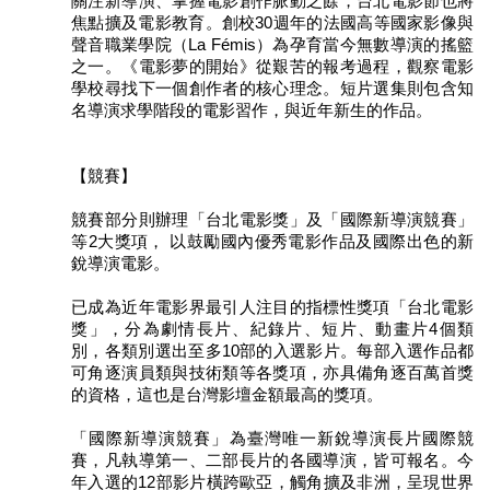
關注新導演、掌握電影創作脈動之餘，台北電影節也將
全
焦點擴及電影教育。創校30週年的法國高等國家影像與
政
聲音職業學院（La Fémis）為孕育當今無數導演的搖籃
策
之一。《電影夢的開始》從艱苦的報考過程，觀察電影
學校尋找下一個創作者的核心理念。短片選集則包含知
政
名導演求學階段的電影習作，與近年新生的作品。
府
網
站
【競賽】
資
競賽部分則辦理「台北電影獎」及「國際新導演競賽」
料
等2大獎項， 以鼓勵國內優秀電影作品及國際出色的新
開
銳導演電影。
放
宣
已成為近年電影界最引人注目的指標性獎項「台北電影
告
獎」，分為劇情長片、紀錄片、短片、動畫片4個類
別，各類別選出至多10部的入選影片。每部入選作品都
相
可角逐演員類與技術類等各獎項，亦具備角逐百萬首獎
關
的資格，這也是台灣影壇金額最高的獎項。
連
結
「國際新導演競賽」為臺灣唯一新銳導演長片國際競
賽，凡執導第一、二部長片的各國導演，皆可報名。今
年入選的12部影片橫跨歐亞，觸角擴及非洲，呈現世界