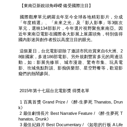
【東南亞新銳頭角崢嶸 備受國際注目】
陳
情
國際觀摩單元網羅去年至今全球各地精彩影片，分成
系
「年度精選」、「未來之光」及「影人影事」等3個次
統
單元，選映134部影片，今年選片視野聚焦東南亞。因
近年東南亞電影在國際各大影展上展露頭角，特別值得
雙
國內影迷與創作者投以高度注目的眼光。
語
詞
這個夏日，台北電影節除了邀請市民欣賞來自6大洲、2
彙
8個國家，多達186部電影。另外規劃豐富多元的周邊活
動，如：影展先修班、城市漫遊、驚奇市集、玩具電
台
影、坎城焦點對談、影痴俱樂部、星空野餐等，歡迎影
北
癡們的熱鬧參與。
通
2015年第十七屆台北電影獎 得獎名單
English
1 百萬首獎 Grand Prize / 《醉‧生夢死 Thanatos, Drun
易
k》
讀
2 最佳劇情長片 Best Narrative Feature / 《醉‧生夢死 T
專
hanatos, Drunk》
區
3 最佳紀錄片 Best Documentary / 《如歌的行板 A Life