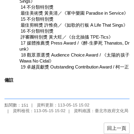
Sings》
開
14 不分類特別獎
資
最佳美術獎 黃美清／《軍中樂園 Paradise in Service》
訊
15 不分類特別獎
最佳剪輯獎 許惟堯／《如歌的行板 A Life That Sings》
著
16 不分類特別獎
評審團特別獎 黃大旺／《台北抽搐 TPE-Tics》
作
17 媒體推薦獎 Press Award /《醉‧生夢死 Thanatos, Dr
權
unk》
聲
18 觀眾票選獎 Audience Choice Award / 《太陽的孩子
明
Wawa No Cidal》
19 卓越貢獻獎 Outstanding Contribution Award / 柯一正
隱
私
備註
權
保
護
政
點閱數：
資料更新：113-05-15 15:02
151
策
資料檢視：113-05-15 15:02
資料維護：臺北市政府文化局
資
訊
回上一頁
安