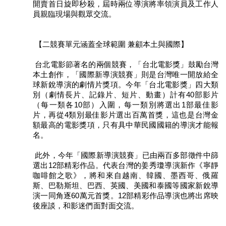
開賣首日旋即秒殺，屆時兩位導演將率領演員及工作人
訊
員親臨現場與觀眾交流。
聯
絡
【二競賽單元涵蓋全球範圍 兼顧本土與國際】
資
訊
台北電影節著名的兩個競賽，「台北電影獎」鼓勵台灣
本土創作，「國際新導演競賽」則是台灣唯一開放給全
影
球新銳導演的劇情片獎項。今年「台北電影獎」四大類
音
別（劇情長片、記錄片、短片、動畫）計有40部影片
專
（每一類各10部）入圍，每一類別將選出1部最佳影
區
片，再從4類別最佳影片選出百萬首獎，這也是台灣金
額最高的電影獎項，只有具中華民國國籍的導演才能報
名。
回
首
此外，今年「國際新導演競賽」已由兩百多部徵件中篩
選出12部精彩作品。代表台灣的姜秀瓊導演新作《寧靜
頁
咖啡館之歌》，將和來自越南、韓國、墨西哥、俄羅
斯、巴勒斯坦、巴西、英國、美國和泰國等國家新銳導
網
演一同角逐60萬元首獎。12部精彩作品導演也將出席映
站
後座談，和影迷們面對面交流。
導
覽