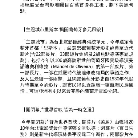
揭曉備受台灣影壇矚目百萬首獎得主後，劃下美麗句
區
點。
珍
貴
【主題城市里斯本 揭開葡萄牙多元風貌】
文
化
「主題城市」為台北電影節經典傳統單元，今年選定葡
資
萄牙首都「里斯本」，嚴選55部葡萄牙影史經典至近代
源
新片(含22部長片、33部短片集錦及2組焦點導演專題規
劃)，包括今年以106歲高齡辭世的葡萄牙國寶級導演曼
補
諾迪奧利維拉（Manoel de Oliveira）的第一部默片、第
助/
一部長片、一部在戒嚴時代被迫修改結局的爭議之作、
申
及人生最後一部絕響。且網羅葡萄牙影史自1930年代默
請
片時期至今的影片，讓市民得以近距離一窺航海民族風
案
情，可謂亞洲有史以來最完整的葡萄牙電影介紹。
件
【開閉幕片世界首映 皆為一時之選】
政
府
今年開閉幕片皆為世界首映，開幕片《菜鳥》由獲得20
公
10年台北電影獎最佳導演鄭文堂執導；閉幕片《百日告
開
別》則是新生代導演林書宇睽違三年新作，兩部影片在
資