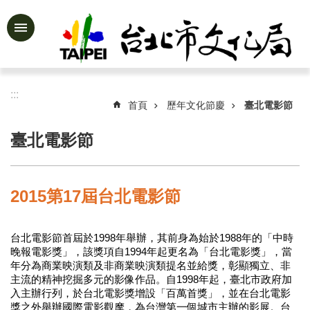
跳到主要內容區塊
進
階
搜
尋
:::
首頁
歷年文化節慶
臺北電影節
臺北電影節
公
告
資
2015第17屆台北電影節
訊
認
台北電影節首屆於1998年舉辦，其前身為始於1988年的「中時
識
晚報電影獎」，該獎項自1994年起更名為「台北電影獎」，當
文
年分為商業映演類及非商業映演類提名並給獎，彰顯獨立、非
化
主流的精神挖掘多元的影像作品。自1998年起，臺北市政府加
局
入主辦行列，於台北電影獎增設「百萬首獎」，並在台北電影
獎之外舉辦國際電影觀摩，為台灣第一個城市主辦的影展。台