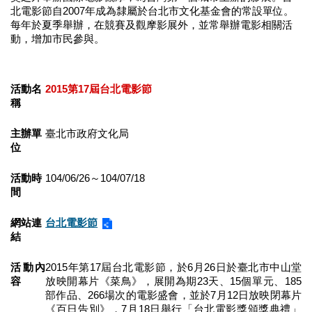
業
北電影節自2007年成為隸屬於台北市文化基金會的常設單位。
務
每年於夏季舉辦，在競賽及觀摩影展外，並常舉辦電影相關活
項
動，增加市民參與。
目
臺
活動名
2015第17屆台北電影節
北
稱
藝
文
主辦單
臺北市政府文化局
空
位
間
活動時
104/06/26～104/07/18
歷
間
年
文
網站連
台北電影節
化
結
節
慶
活動內
2015年第17屆台北電影節，於6月26日於臺北市中山堂
容
放映開幕片《菜鳥》，展開為期23天、15個單元、185
廉
部作品、266場次的電影盛會，並於7月12日放映閉幕片
政
《百日告別》，7月18日舉行「台北電影獎頒獎典禮」
專