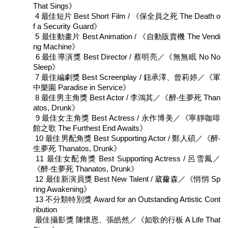
That Sings》
廉
4 最佳短片 Best Short Film / 《保全員之死 The Death o
政
f a Security Guard》
平
5 最佳動畫片 Best Animation / 《自動販賣機 The Vendi
臺
ng Machine》
專
6 最佳導演獎 Best Director / 蔡明亮／《無無眠 No No
區
Sleep》
7 最佳編劇獎 Best Screenplay / 鈕承澤、曾莉婷／《軍
常
中樂園 Paradise in Service》
見
8 最佳男主角獎 Best Actor / 李鴻其／《醉‧生夢死 Than
問
atos, Drunk》
答
9 最佳女主角獎 Best Actress / 永作博美／《寧靜咖啡
館之歌 The Furthest End Awaits》
10 最佳男配角獎 Best Supporting Actor / 鄭人碩／《醉‧
臺
生夢死 Thanatos, Drunk》
北
11 最佳女配角獎 Best Supporting Actress / 呂雪鳳／
市
《醉‧生夢死 Thanatos, Drunk》
政
12 最佳新演員獎 Best New Talent / 葳薾森／《悄悄 Sp
府
ring Awakening》
13 不分類特別獎 Award for an Outstanding Artistic Cont
政
ribution
府
最佳攝影獎 陳懷恩、張皓然／《如歌的行板 A Life That
公