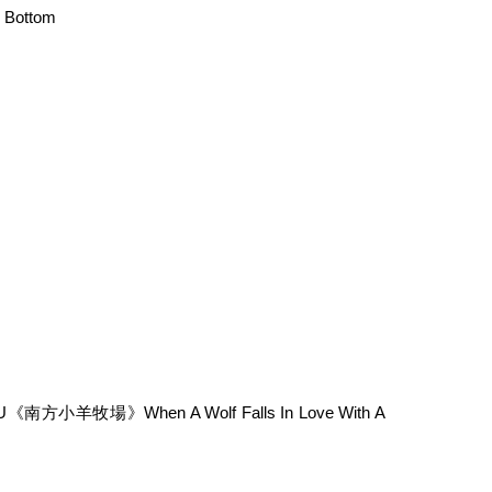
Bottom
方小羊牧場》When A Wolf Falls In Love With A