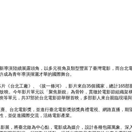
新導演陸續展露頭角，以多元視角及類型豐富了臺灣電影，而台北電
許成為青年導演揮灑才華的國際舞台。
片《台北工廠》、《拔一條河》，影片來自35個國家，總計165部
放映。今年影片單元以「聚焦新銳」為骨幹，貫徹於電影節組織架
映等單元，共37部於台北電影節舉辦首映，多部影人來台親臨現場
賽、台北電影獎，並進行臺北電影獎頒獎典禮電視、網路直播，期
性，並促進國際交流，活絡電影產業。
影展，將臺北做為中心點，電影成為媒介，設計各種包羅萬象、深