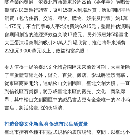
關產業的發展。依臺北市商業處於周杰倫《嘉年華》演唱會
區
期間對民眾進行調查，吸引15萬人到場欣賞，活動期間平均
消費（包含住宿、交通、餐飲、購物、娛樂及門票）約1萬
珍
貴
1,475元，不含門票每人平均消費約6,915元，整體推估演唱
文
會期間創造的總經濟效益突破17億元。另外張惠妹5場臺北
化
大巨蛋演唱會則約吸引20萬人到場欣賞，推估將帶來消費
資
源
22億元9,000萬元以上，效益相當亮眼！
補
令人值得一提的臺北文化體育園區未來前景可期，大巨蛋除
助/
了巨蛋體育館之外，辦公、百貨、飯店、影城將陸續開幕，
申
請
從東區商圈開始，連結松山文創園區、臺北文創大樓，一直
案
到信義區百貨群，將形成臺北東區的觀光、文化、商業廊
件
帶，其中松山文創園區中的誠品書店更有全臺唯一的24小時
政
書店，將活絡臺北的夜經濟。
府
公
打造音樂文化新高地 促進市民生活質量
開
臺北市擁有各種不同型式規格的表演場館、空間，以臺北小
資