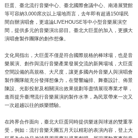
訊
巨蛋、臺北流行音樂中心、臺北國際會議中心、南港展覽館
等可容納3,000席次以上場地而言，去年即有超過150場民
聯
間自辦演唱會，更遑論LIVEHOUSE等中小型音樂展演空
絡
資
間，提供多元的音樂演出節目。臺北大巨蛋的加入，更擴大
訊
演唱會製作團隊的創作想像。
影
文化局指出，大巨蛋不僅是符合國際規格的棒球場，也是音
音
專
樂展演、創作與流行音樂產業發展交流的新興場域，大巨蛋
區
空間設備的高規格、大尺度，讓更多國內外音樂人與演唱會
製作團隊能充分發揮想像力，在聲響編排、舞臺設計、佈景
回
陳設、光影投射及相關演出效果規劃等盡情展現專業才華，
首
進而提升臺灣流行音樂展演的製作水準，為民眾帶來一次又
頁
一次超越以往的娛樂體驗。
網
站
在跨界合作面向，臺北大巨蛋同時提供樂迷與球迷的雙重享
導
受，例如：流行音樂天團五月天以精彩的表演內容，登上大
覽