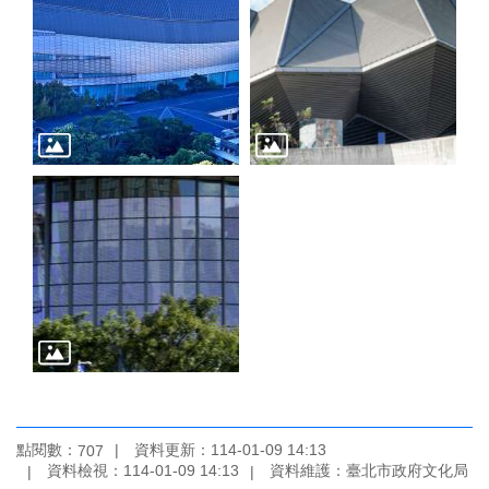
廉
政
平
臺
專
區
常
見
問
答
臺
北
市
政
府
政
點閱數：
資料更新：114-01-09 14:13
707
府
資料檢視：114-01-09 14:13
資料維護：臺北市政府文化局
公