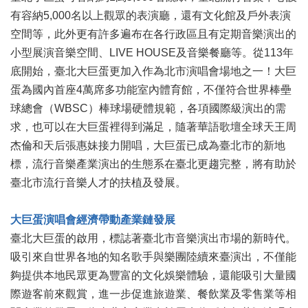
業
有容納5,000名以上觀眾的表演廳，還有文化館及戶外表演
務
項
空間等，此外更有許多遍布在各行政區且有定期音樂演出的
目
小型展演音樂空間、LIVE HOUSE及音樂餐廳等。從113年
底開始，臺北大巨蛋更加入作為北市演唱會場地之一！大巨
臺
蛋為國內首座4萬席多功能室內體育館，不僅符合世界棒壘
北
藝
球總會（WBSC）棒球場硬體規範，各項國際級演出的需
文
求，也可以在大巨蛋裡得到滿足，隨著華語歌壇全球天王周
空
杰倫和天后張惠妹接力開唱，大巨蛋已成為臺北市的新地
間
標，流行音樂產業演出的生態系在臺北更趨完整，將有助於
歷
臺北市流行音樂人才的扶植及發展。
年
文
大巨蛋演唱會經濟帶動產業鏈發展
化
節
臺北大巨蛋的啟用，標誌著臺北市音樂演出市場的新時代。
慶
吸引來自世界各地的知名歌手與樂團陸續來臺演出，不僅能
夠提供本地民眾更為豐富的文化娛樂體驗，還能吸引大量國
廉
政
際遊客前來觀賞，進一步促進旅遊業、餐飲業及零售業等相
專