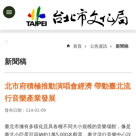
跳到主要內容區塊
進
階
搜
尋
:::
首頁
公告資訊
新聞稿
新聞稿
公
告
資
北市府積極推動演唱會經濟 帶動臺北流
訊
行音樂產業發展
認
識
發布日期：114-01-09
文
化
局
臺北市擁有多樣化且具各種不同大小規模的音樂場館，像是
臺北小巨蛋可容納約1萬5,000名觀眾，臺北流行音樂中心設