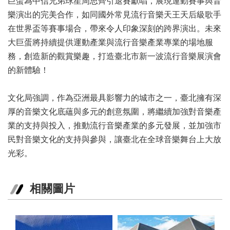
巨蛋為中信兄弟球星周思齊引退賽獻唱，展現運動賽事與音
陳
樂演出的完美合作，如同國外常見流行音樂天王天后級歌手
情
在世界盃等賽事場合，帶來令人印象深刻的跨界演出。未來
系
大巨蛋將持續提供運動產業與流行音樂產業專業的場地服
統
務，創造新的觀賞樂趣，打造臺北市新一波流行音樂展演會
雙
的新體驗！
語
詞
文化局強調，作為亞洲最具影響力的城市之一，臺北擁有深
彙
厚的音樂文化底蘊與多元的創意氛圍，將繼續加強對音樂產
台
業的支持與投入，推動流行音樂產業的多元發展，並加強市
北
民對音樂文化的支持與參與，讓臺北在全球音樂舞台上大放
通
光彩。
English
易
相關圖片
讀
專
區